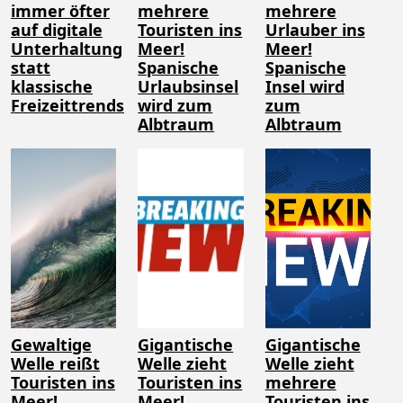
immer öfter
mehrere
mehrere
auf digitale
Touristen ins
Urlauber ins
Unterhaltung
Meer!
Meer!
statt
Spanische
Spanische
klassische
Urlaubsinsel
Insel wird
Freizeittrends
wird zum
zum
Albtraum
Albtraum
Gewaltige
Gigantische
Gigantische
Welle reißt
Welle zieht
Welle zieht
Touristen ins
Touristen ins
mehrere
Meer!
Meer!
Touristen ins