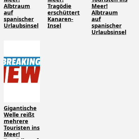
Albtraum
Tragödie
Meer!
auf
erschüttert
Albtraum
spanischer
Kanaren-
auf
Urlaubsinsel
Insel
spanischer
Urlaubsinsel
Gigantische
Welle reißt
mehrere
Touristen ins
Meer!