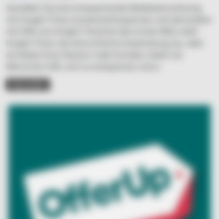
Genießen Sie eine entspannende Meditationssitzung
mit Insight Timer, kostenlosEntspannen und abschalten
mit Hilfe von Insight TimerAuf den ersten Blick sieht
Insight Timer wie eine einfache Anwendung aus, aber
sie bietet ihren Nutzern viele Vorteile, indem sie
Menschen hilft, sich zu entspannen und a
READ MORE