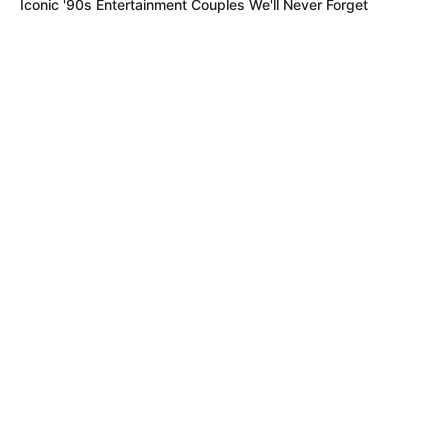
Iconic '90s Entertainment Couples We'll Never Forget
Simo
27/07/2021
Kostenloses Fantasy-SportspielDream11 ist eine APK-
App, mit der Sie eine Vielzahl von Fantasy-Sportspielen
kostenlos spielen können. Zu den Sportarten gehören
europäischer Fußball, Cricket, Baseball, Basketball,
Volleyball, Hockey, Kabaddi, Handball und NFL. Wenn
Sie spielen, haben Sie die Möglichkei
READ MORE