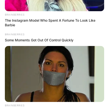
BRAINBERRIES
The Instagram Model Who Spent A Fortune To Look Like
Barbie
BRAINBERRIES
Some Moments Got Out Of Control Quickly
Simo
28/07/2021
Kostenlose Live-Streaming-AppWie Weverse und
Choeaedol ist V Live eine kostenlose Live-Streaming-
App, mit der Prominente aus Südkorea Live-Videos
streamen und sich mit ihren Fans verbinden können.
Fans können die App, die mehr Funktionen als
Instagram bietet, herunterladen und
BRAINBERRIES
upgraden.Verbinden Sie