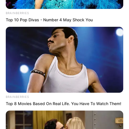
30/07/2021
Steigern Sie Ihr Fitness-SpielVeryFitPro ist die Begleit-
BRAINBERRIES
App zur ID-Linie der Smartwatches. Sie können in der
Top 10 Pop Divas - Number 4 May Shock You
Anwendung sehen, wie viele Schritte Sie gemacht
haben und Ihre Herzfrequenz überwachen. Sie leitet
auch die Benachrichtigungen Ihres Telefons an die
Smartwatch weiter.Warte, das ist nicht ric
READ MORE
BRAINBERRIES
Top 8 Movies Based On Real Life. You Have To Watch Them!