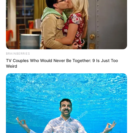
BRAINBERRIES
TV Couples Who Would Never Be Together: 9 Is Just Too
Weird
Simo
29/07/2021
Kostenlose App zum Anschauen von CBS-
SendungenMit der kostenlosen CBS-App für Android
können Sie die neuesten Episoden all Ihrer
Lieblingssendungen von CBS ansehen, nachdem sie
ausgestrahlt wurden. Um jedoch Live-TV zu sehen und
die Anzahl der Werbeeinblendungen zu reduzieren,
benötigen Sie ein Abonn
READ MORE