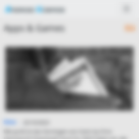
Apps & Games
RSS
Simo
25/10/2023
Wie groß ist das Vermögen von Centr by Chris