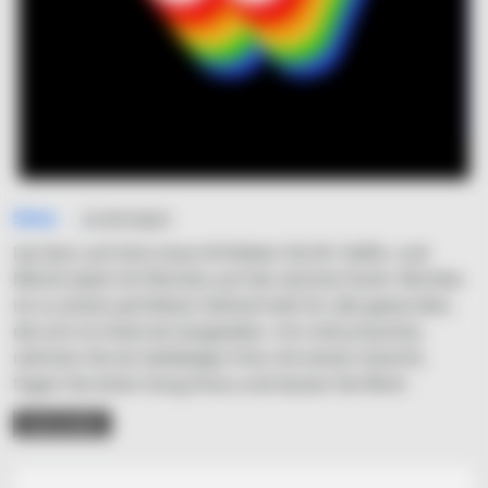
Simo
31/07/2021
Lip-Sync auf eine neue ArtHeben Sie Ihr Selfie- und
Meme-Spiel mit Wombo auf die nächste Stufe. Wombo
ist zu einem perfekten Zeitvertreib für alle geworden,
die sich im Internet langweilen. Um mitzumachen,
nehmen Sie ein beliebiges Foto mit einem Gesicht,
fügen Sie einen Song hinzu und lassen Sie Wom
READ MORE