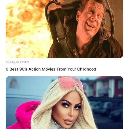
Simo
28/07/2021
Ein kostenloser BildeditorAdobe Spark Post ist eine
kostenlose Anwendung für mobile Geräte, mit der Sie
Bilder bearbeiten und Grafiken erstellen können. Es
stehen viele Werkzeuge zur Verfügung, mit denen Sie
Grafiken in eine große Auswahl an Stilen verändern
können. Sobald Sie fertig sind, können Sie
BRAINBERRIES
READ MORE
6 Best 90’s Action Movies From Your Childhood