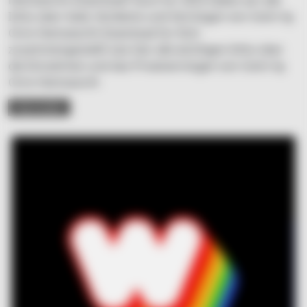
Hemsworth Download? Auch für 2023 haben wir alle
Infos über Geld, Verdients und Vermögen von Centr by
Chris Hemsworth Download für Dich
zusammengestellt! Lies hier alle wichtigen Infos über
die Einnahmen und das Privatvermögen von Centr by
Chris Hemsworth
READ MORE