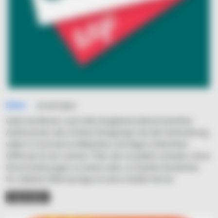
Simo
31/07/2021
Geld verdienen und tolle Angebote bekommenDas
Aufkommen des Online-Shoppings hat die Verbreitung
vieler E-Commerce-Websites und Apps erleichtert.
OfferUp ist ein solcher Titel, der es jedem erlaubt, ohne
Einschränkungen zu listen oder zu kaufen.Kostenlos
für alleDie OfferUp-App ist eine mobile Versio
READ MORE