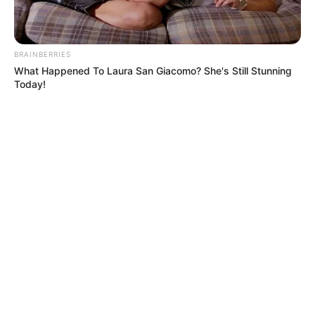
BRAINBERRIES
What Happened To Laura San Giacomo? She's Still Stunning
Today!
Simo
03/06/2021
"From the Desk of Donald J. Trump"Das ging schnell!
Nach nur knapp einem Monat scheint Donald Trump
(74) das Projekt seines Blogs "From the Desk of Donald
J. Trump" wieder aufgegeben zu haben. Denn wo noch
vor wenigen Tagen Kurznachrichten, die an Twitter
erinnerten, auf der Homepage des Ex-US-Präsid
READ MORE