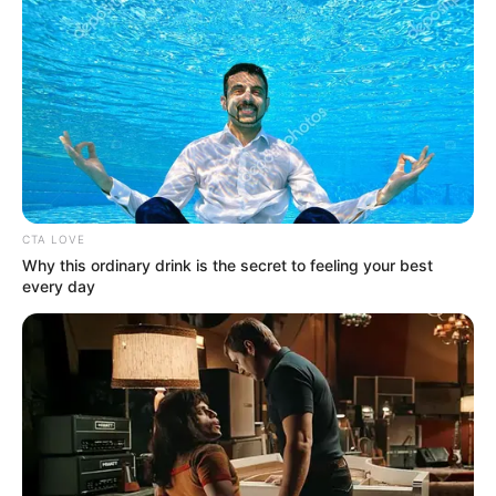
CTA LOVE
Why this ordinary drink is the secret to feeling your best
every day
Simo
03/06/2021
1.500 FolgeGünther Jauch (64) wird am Donnerstag, 3.
Juni (20:15 Uhr bei RTL, auch via TVNow), die große
Jubiläumsshow von "Wer wird Millionär?" feiern. Der
Quizmaster geht ahnungslos in die Sendung und kennt
weder die Kandidaten, die mit einer besonderen