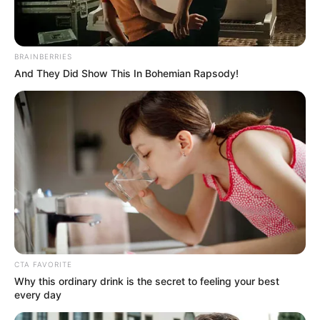
Spielvariante um den Höchstgewinn spielen, no
READ MORE
BRAINBERRIES
And They Did Show This In Bohemian Rapsody!
CTA FAVORITE
Why this ordinary drink is the secret to feeling your best
every day
Simo
03/06/2021