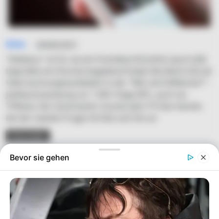
Simo
04/06/2021
"Kebekus" ist für sie ein FremdwortGünther Jauch (64)
begrüßte am Donnerstagabend Evelyn Burdecki (32) als
Überraschungskandidatin in der "Wer wird Millionär?"-
Jubiläumssendung zur 1.500. Folge (RTL, auch via
TVNow). Der Quizmaster musste dem TV-Star bereits
bei der zweiten Frage mit Rat und Tat zur
READ MORE
Bevor sie gehen