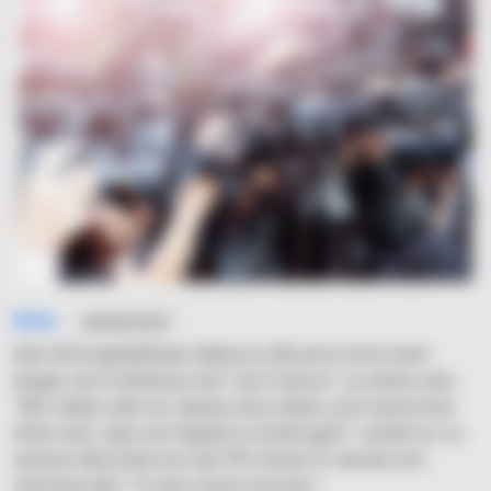
Simo
04/06/2021
Seit 2016 dabeiRobert Beitsch (29) wird nicht mehr
länger als Profitänzer bei "Let's Dance" zu sehen sein.
"Wir haben alle nur dieses eine Leben und manchmal
fühlt man, dass ein Kapitel zu Ende geht", erklärt er zu
seinem Abschied von der RTL-Show. Er werde sich
nächstes Jahr "in was neues stürzen".