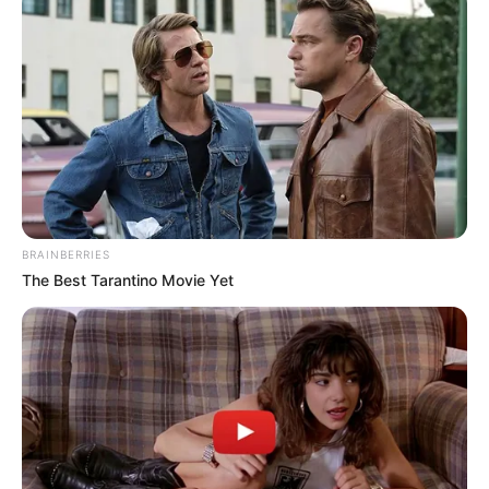
"Besorgt euch Taschentücher"Anna Wirr (30) hat in
einem kurzen Instagram-Clip ihre Fans auf das TV-
Special "Bauer sucht Frau - Gerald & Anna im
Babyglück" (8. Juni, 20:15 Uhr bei RTL, auch via TVNow)
eingestimmt: "Als kleiner Tipp: Besorgt euch
Taschentücher. Wir freuen uns darauf, diese
emotionalen
READ MORE
BRAINBERRIES
The Best Tarantino Movie Yet