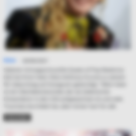
Simo
04/06/2021
Seltener SchnappschussDie Queen of Pop Madonna
(62) hat ihren Vater Silvio Anthony Ciccone zu seinem
90. Geburtstag auf Instagram gewürdigt: "Mein Vater
ist ein Überlebenskünstler, der als italienischer
Einwanderer in den USA aufgewachsen ist und viele
Traumata durchlebt hat, aber immer hart für alle
READ MORE