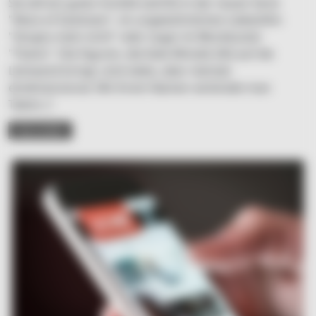
Sie will ein gutes Vorbild seinOb in der neuen Serie
"Mare of Easttown", im ungewöhnlichen Liebesfilm
"Vergiss mein nicht" oder sogar im Blockbuster
"Titanic": Die Figuren, die Kate Winslet (45) auf die
Leinwand bringt, sind vieles, aber niemals
eindimensional. Mit ihrem Namen verbindet man
Talent, C
READ MORE