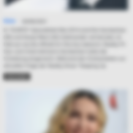
Simo
04/06/2021
In "KUWTK"-EpisodeSeit Mai 2014 sind Kim Kardashian
(40) und Kanye West (43) miteinander verheiratet, im
Februar wurde offiziell ihr Ehe-Aus bekannt. Reality-TV-
Star und Unternehmerin Kardashian hatte die
Scheidung eingereicht. Während der Dreharbeiten zur
aktuellen Folge der Reality-Show "Keeping Up
READ MORE