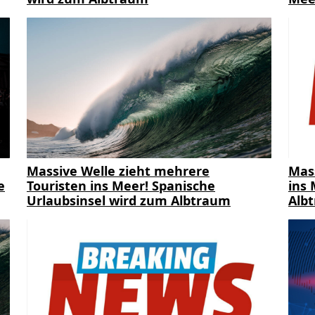
Massive Welle zieht mehrere
Mas
e
Touristen ins Meer! Spanische
ins 
Urlaubsinsel wird zum Albtraum
Alb