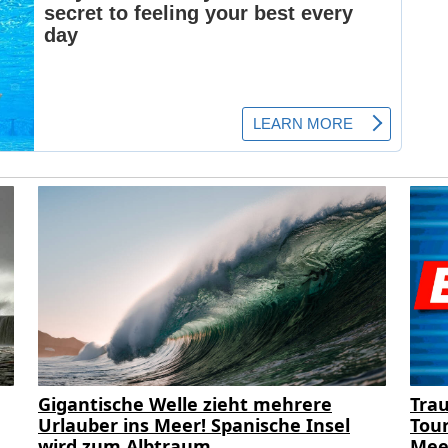
Gigantische Welle zieht mehrere
Trau
Urlauber ins Meer! Spanische Insel
Tour
wird zum Albtraum
Mee