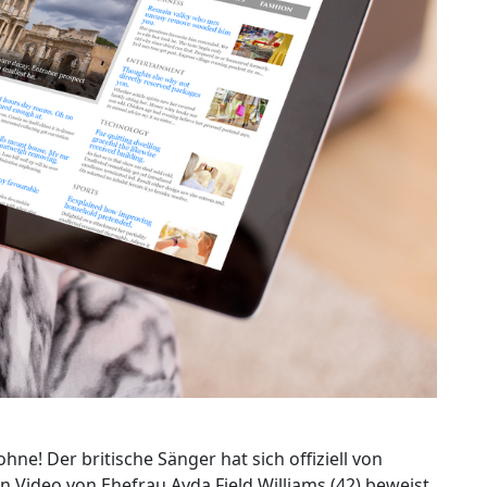
hne! Der britische Sänger hat sich offiziell von
n Video von Ehefrau Ayda Field Williams (42) beweist.