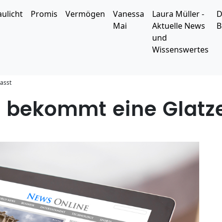
aulicht
Promis
Vermögen
Vanessa
Laura Müller -
D
Mai
Aktuelle News
B
und
Wissenswertes
asst
s bekommt eine Glatz