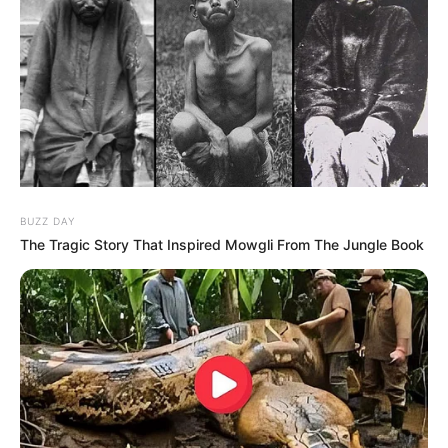
MEHR AUS DEM WEB
BUZZ DAY
The Tragic Story That Inspired Mowgli From The Jungle Book
Gigantische
Gigantische
Trauriger