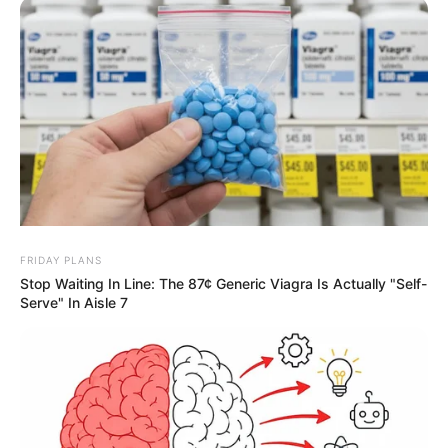
gemeinsame Rechtsanwalt Christian Schertz bestätigte
damals der "Deutschen Presse-Agentur" die Trennung.
Im Februar 2019 hatte sich Bettina Wulff bei einer
Veranstaltung in Hannover dann erstmals öffentlich
mit Jan-Henrik Behnken, dem Musiklehrer ihrer Söhne,
gezeigt. Das Beziehungsaus bestätigten beide im
Oktober 2020 unter anderem der "Bild".
FRIDAY PLANS
Stop Waiting In Line: The 87¢ Generic Viagra Is Actually "Self-
Serve" In Aisle 7