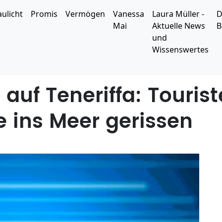
aulicht
Promis
Vermögen
Vanessa
Laura Müller -
D
Mai
Aktuelle News
B
und
Wissenswertes
l auf Teneriffa: Touris
e ins Meer gerissen