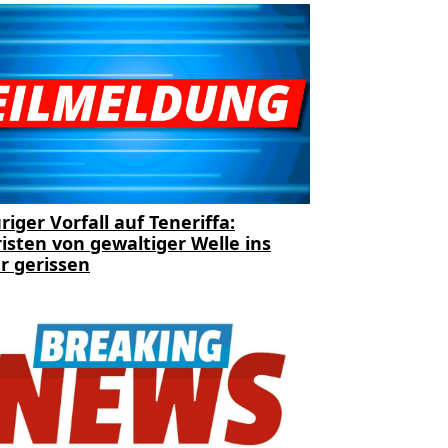
riger Vorfall auf Teneriffa:
isten von gewaltiger Welle ins
r gerissen