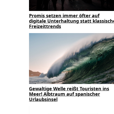
Promis setzen immer öfter auf
digitale Unterhaltung statt klassisch
Freizeittrends
Gewaltige Welle reißt Touristen ins
Meer! Albtraum auf spanischer
Urlaubsinsel