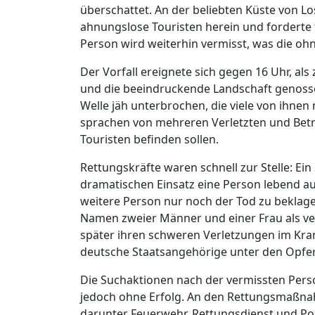
überschattet. An der beliebten Küste von L
ahnungslose Touristen herein und forderte 
Person wird weiterhin vermisst, was die oh
Der Vorfall ereignete sich gegen 16 Uhr, al
und die beeindruckende Landschaft genossen
Welle jäh unterbrochen, die viele von ihnen 
sprachen von mehreren Verletzten und Betr
Touristen befinden sollen.
Rettungskräfte waren schnell zur Stelle: E
dramatischen Einsatz eine Person lebend a
weitere Person nur noch der Tod zu beklagen
Namen zweier Männer und einer Frau als ve
später ihren schweren Verletzungen im Kran
deutsche Staatsangehörige unter den Opfer
Die Suchaktionen nach der vermissten Perso
jedoch ohne Erfolg. An den Rettungsmaßnah
darunter Feuerwehr, Rettungsdienst und Poli