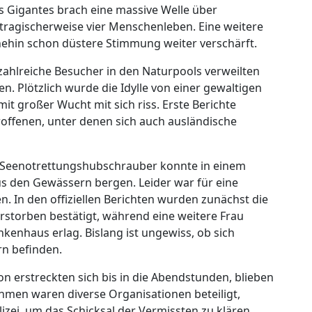
os Gigantes brach eine massive Welle über
tragischerweise vier Menschenleben. Eine weitere
nehin schon düstere Stimmung weiter verschärft.
s zahlreiche Besucher in den Naturpools verweilten
. Plötzlich wurde die Idylle von einer gewaltigen
mit großer Wucht mit sich riss. Erste Berichte
offenen, unter denen sich auch ausländische
in Seenotrettungshubschrauber konnte in einem
us den Gewässern bergen. Leider war für eine
. In den offiziellen Berichten wurden zunächst die
rstorben bestätigt, während eine weitere Frau
kenhaus erlag. Bislang ist ungewiss, ob sich
n befinden.
n erstreckten sich bis in die Abendstunden, blieben
men waren diverse Organisationen beteiligt,
zei, um das Schicksal der Vermissten zu klären.