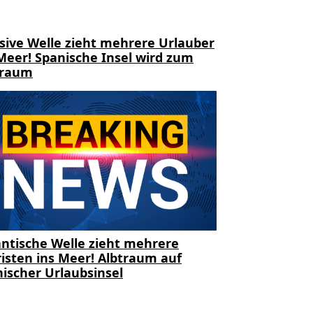
sive Welle zieht mehrere Urlauber
Meer! Spanische Insel wird zum
traum
ntische Welle zieht mehrere
isten ins Meer! Albtraum auf
ischer Urlaubsinsel