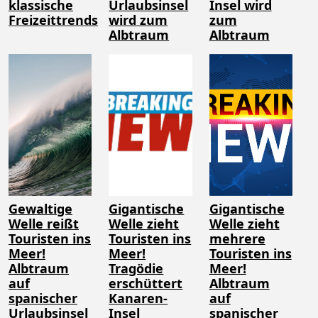
klassische
Urlaubsinsel
Insel wird
Freizeittrends
wird zum
zum
Albtraum
Albtraum
Gewaltige
Gigantische
Gigantische
Welle reißt
Welle zieht
Welle zieht
Touristen ins
Touristen ins
mehrere
Meer!
Meer!
Touristen ins
Albtraum
Tragödie
Meer!
auf
erschüttert
Albtraum
spanischer
Kanaren-
auf
Urlaubsinsel
Insel
spanischer