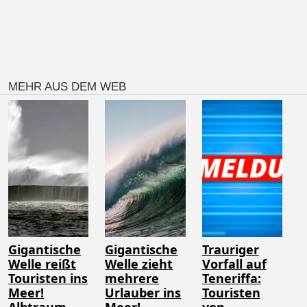
MEHR AUS DEM WEB
Gigantische
Gigantische
Trauriger
Welle reißt
Welle zieht
Vorfall auf
Touristen ins
mehrere
Teneriffa:
Meer!
Urlauber ins
Touristen
Albtraum
Meer!
von