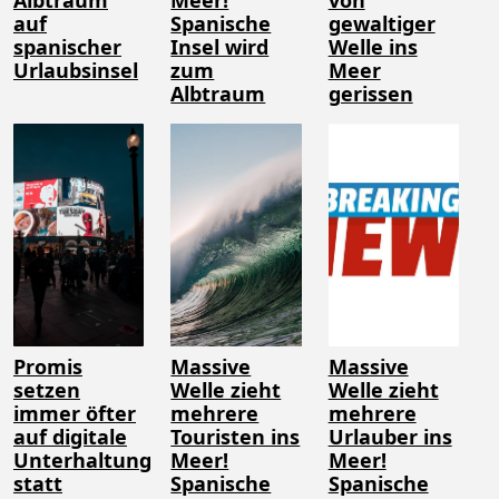
auf
Spanische
gewaltiger
spanischer
Insel wird
Welle ins
Urlaubsinsel
zum
Meer
Albtraum
gerissen
Promis
Massive
Massive
setzen
Welle zieht
Welle zieht
immer öfter
mehrere
mehrere
auf digitale
Touristen ins
Urlauber ins
Unterhaltung
Meer!
Meer!
statt
Spanische
Spanische