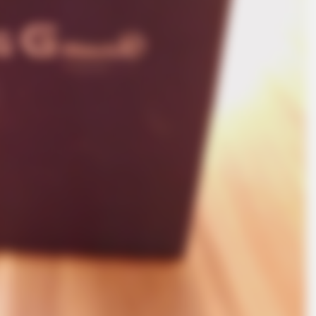
BRAINBERRIES
brity Stories You Won't
Who Will Be the Next J
So Far