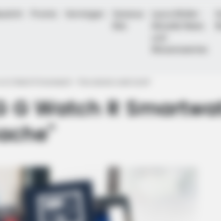
aulicht
Promis
Vermögen
Vanessa
Laura Müller -
D
Mai
Aktuelle News
B
und
Wissenswertes
: LG G Watch R Smartwatch – “Eine absolut runde Sache”
LG G Watch R Smartwat
Sache”