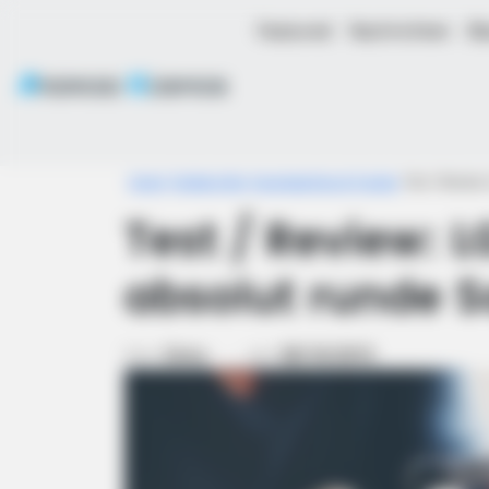
Featured
Nachrichten
Bl
Home
Testberichte
Smartwatches & Tracker
Test / Review
Test / Review: 
absolut runde 
Von
Simo
am
08/10/2015