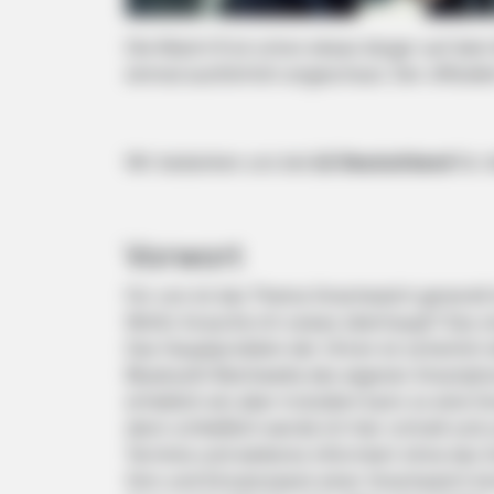
Die Watch R ist schon etwas länger auf dem
einmal ausführlich angeschaut. Der offiziel
Wir bedanken uns bei
LG Deutschland
für 
Vorwort
Für uns ist das Thema Smartwatch generell
Wofür brauche ich sowas überhaupt? Das sin
Das Hauptproblem der Uhren ist sicherlich d
Bluetooth-Reichweite des eigenen Smartpho
erheblich ein aber trotzdem kann so eine 
denn schließlich werde ich hier schnell und
Termine und weiteres informiert ohne das
Sinn und Einsatzzweck einer Smartwatch kö