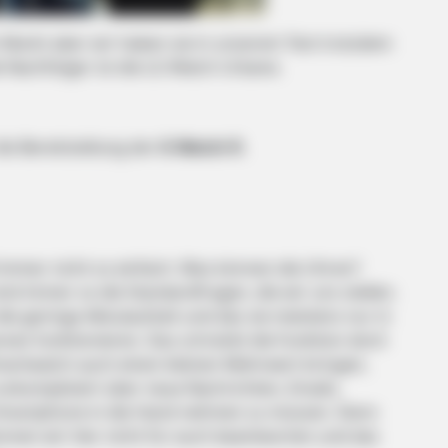
 Markt aber wir haben sie in unserem Test trotzdem
le Nachfolger ist die LG Watch Urbane.
die Bereitstellung der
G Watch R
.
 immer nicht so einfach. Was können die Uhren?
d immer so die Standardfragen, die wir uns stellen.
ie geringe Akkulaufzeit und das sie meistens nur in
nes funktionieren. Das schränkt die Funktion doch
Smartwatch auch einen kleinen Mehrwert bringen,
 unkompliziert über neue Nachrichten, Emails,
 Smartphone in die Hand nehmen zu müssen. Denn
nnen wir hier nicht für euch beantworten und das