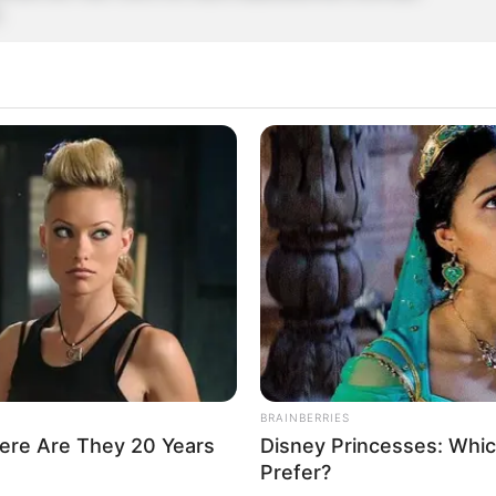
.
e Daten:
320, 245 ppi)
unden Akkulaufzeit
andard (Bis zu 1 Meter Tiefe für 30 min.)
ass, Barometer, Pulsmesser, Schrittzähler
BRAINBERRIES
ere Are They 20 Years
Disney Princesses: Whic
Prefer?
en dunkelgrauen Karton mit entsprechender