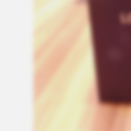
BRAINBERRIES
When Fame Meets Fragility: 6 Cele
Forget