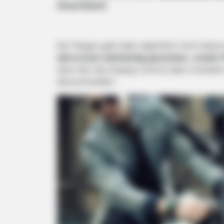
Smartwatch
.
Der Slogan geht aber eigentlich noch etwas 
dem ersten vollständig genutzten, runden 
dass hier das Display rund ist aber trotzd
abzuschneiden.