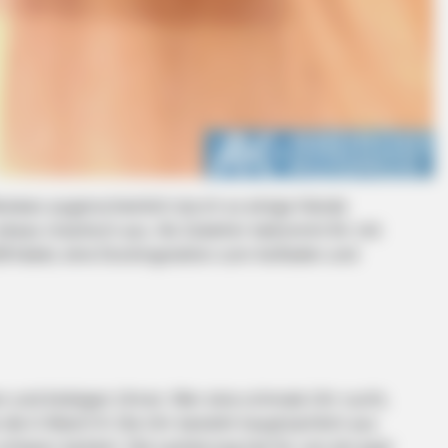
BRAINBERRIES
BRAIN
Are You The Same Alone And With
Cul
Others? Find Out
Own
eviews augenscheinlich durch so einige Hände
n etwas chaotisch aus. Als Zubehör bekommt Ihr mit
SB Kabel, eine Dockingstation zum Aufladen und
n und klobigen Uhren. Wer eine schmale Uhr sucht,
s die G Watch R. Die Uhr besteht hauptsächlich aus
 schwarz lackiert. Die Lackierung hat für uns ein paar