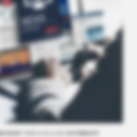
nde Sache
” heißt es da zu der
LG G Watch R