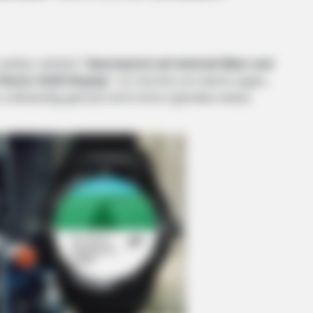
weiter, nämlich “
Smartwatch mit Android Wear und
Plastic OLED Display
“. LG möchte uns damit sagen,
em vollständig genutzt wird ohne irgendwo etwas