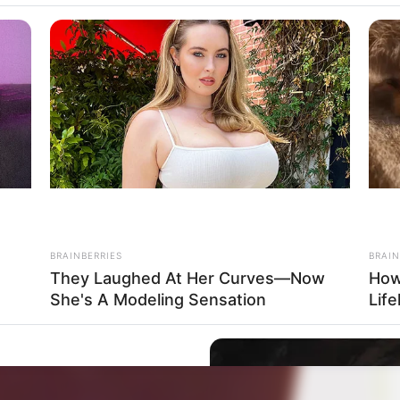
mal die Spezifikationen angebracht.
BRAINBERRIES
BRAIN
They Laughed At Her Curves—Now
How
She's A Modeling Sensation
Life