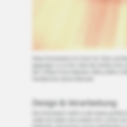
BRAINBERRIES
Remember Them? These '90s
Couples Defined An Era—See The
Complete List
Diese Smartwatch ist schon für Tests und R
gegangen, in so fern sieht der Inhalt scho
der G Watch R ein Netzteil, USB zu Mikro-U
Handbücher (Quick Manual).
Design & Verarbeitung
Die Smartwatch zählt zu den etwas größere
sollte sich lieber eine andere Uhr suchen al
Edelstahl / Aluminium und ist vollständig in