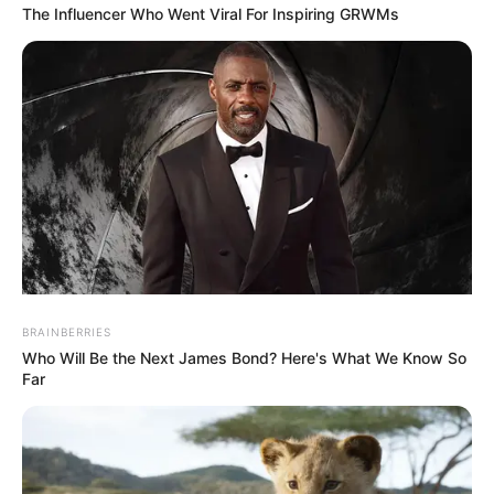
The Influencer Who Went Viral For Inspiring GRWMs
Promis
Massive
Massive
setzen
Welle zieht
Welle zieht
immer öfter
mehrere
mehrere
auf digitale
Touristen ins
Urlauber ins
Unterhaltung
Meer!
Meer!
statt
Spanische
Spanische
klassische
Urlaubsinsel
Insel wird
Freizeittrends
wird zum
zum
Albtraum
Albtraum
BRAINBERRIES
Who Will Be the Next James Bond? Here's What We Know So
Far