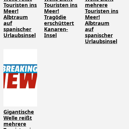
Touristen ins
Touristen ins
mehrere
Meer!
Meer!
Touristen ins
Albtraum
Tragödie
Meer!
auf
erschüttert
Albtraum
spanischer
Kanaren-
auf
Urlaubsinsel
Insel
spanischer
Urlaubsinsel
Gigantische
Welle reißt
mehrere