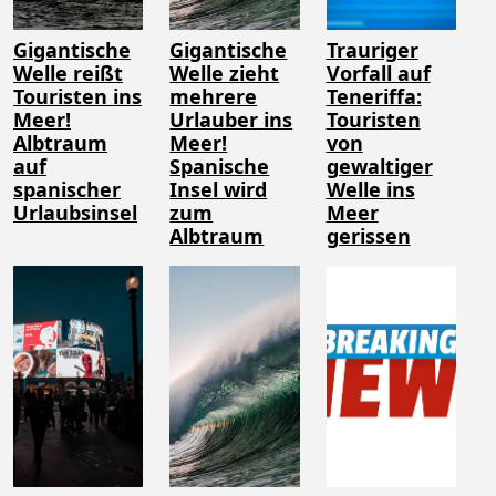
Gigantische
Gigantische
Trauriger
Welle reißt
Welle zieht
Vorfall auf
Touristen ins
mehrere
Teneriffa:
Meer!
Urlauber ins
Touristen
Albtraum
Meer!
von
auf
Spanische
gewaltiger
spanischer
Insel wird
Welle ins
Urlaubsinsel
zum
Meer
Albtraum
gerissen