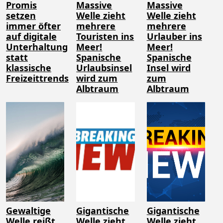
Promis
Massive
Massive
setzen
Welle zieht
Welle zieht
immer öfter
mehrere
mehrere
auf digitale
Touristen ins
Urlauber ins
Unterhaltung
Meer!
Meer!
statt
Spanische
Spanische
klassische
Urlaubsinsel
Insel wird
Freizeittrends
wird zum
zum
Albtraum
Albtraum
Gewaltige
Gigantische
Gigantische
Welle reißt
Welle zieht
Welle zieht