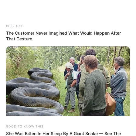
Urlaubsinsel
zum
Meer
Albtraum
gerissen
BUZZ DAY
The Customer Never Imagined What Would Happen After
That Gesture.
Promis
Massive
Massive
setzen
Welle zieht
Welle zieht
immer öfter
mehrere
mehrere
auf digitale
Touristen ins
Urlauber ins
Unterhaltung
Meer!
Meer!
statt
Spanische
Spanische
klassische
Urlaubsinsel
Insel wird
GOOD TO KNOW THIS
Freizeittrends
wird zum
zum
She Was Bitten In Her Sleep By A Giant Snake — See The