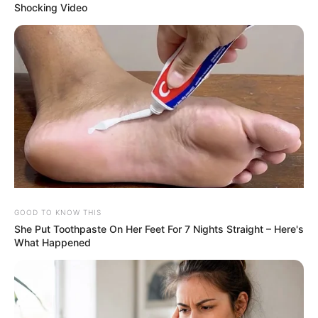
Albtraum
Albtraum
Shocking Video
Gewaltige
Gigantische
Gigantische
Welle reißt
Welle zieht
Welle zieht
Touristen ins
Touristen ins
mehrere
GOOD TO KNOW THIS
Meer!
Meer!
Touristen ins
She Put Toothpaste On Her Feet For 7 Nights Straight – Here's
Albtraum
Tragödie
Meer!
What Happened
auf
erschüttert
Albtraum
spanischer
Kanaren-
auf
Urlaubsinsel
Insel
spanischer
Urlaubsinsel