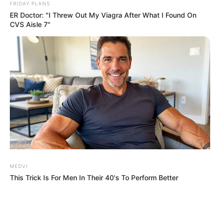
FRIDAY PLANS
ER Doctor: "I Threw Out My Viagra After What I Found On
CVS Aisle 7"
MEDVI
This Trick Is For Men In Their 40's To Perform Better