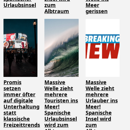
Urlaubsinsel
zum
Meer
Albtraum
gerissen
Promis
Massive
Massive
setzen
Welle zieht
Welle zieht
immer öfter
mehrere
mehrere
auf digitale
Touristen ins
Urlauber ins
Unterhaltung
Meer!
Meer!
statt
Spanische
Spanische
klassische
Urlaubsinsel
Insel wird
Freizeittrends
wird zum
zum