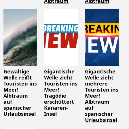
Albtraum
Albtraum
Gewaltige
Gigantische
Gigantische
Welle reißt
Welle zieht
Welle zieht
Touristen ins
Touristen ins
mehrere
Meer!
Meer!
Touristen ins
Albtraum
Tragödie
Meer!
auf
erschüttert
Albtraum
spanischer
Kanaren-
auf
Urlaubsinsel
Insel
spanischer
Urlaubsinsel