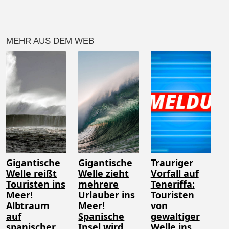
MEHR AUS DEM WEB
Gigantische
Gigantische
Trauriger
Welle reißt
Welle zieht
Vorfall auf
Touristen ins
mehrere
Teneriffa:
Meer!
Urlauber ins
Touristen
Albtraum
Meer!
von
auf
Spanische
gewaltiger
spanischer
Insel wird
Welle ins