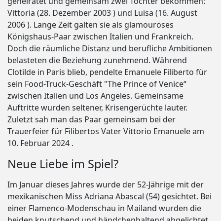
geheiratet und gemeinsam zwei Töchter bekommen:
Vittoria (28. Dezember 2003 ) und Luisa (16. August
2006 ). Lange Zeit galten sie als glamouröses
Königshaus-Paar zwischen Italien und Frankreich.
Doch die räumliche Distanz und berufliche Ambitionen
belasteten die Beziehung zunehmend. Während
Clotilde in Paris blieb, pendelte Emanuele Filiberto für
sein Food-Truck-Geschäft "The Prince of Venice“
zwischen Italien und Los Angeles. Gemeinsame
Auftritte wurden seltener, Krisengerüchte lauter.
Zuletzt sah man das Paar gemeinsam bei der
Trauerfeier für Filibertos Vater Vittorio Emanuele am
10. Februar 2024 .
Neue Liebe im Spiel?
Im Januar dieses Jahres wurde der 52-Jährige mit der
mexikanischen Miss Adriana Abascal (54) gesichtet. Bei
einer Flamenco-Modenschau in Mailand wurden die
beiden knutschend und händchenhaltend abgelichtet.