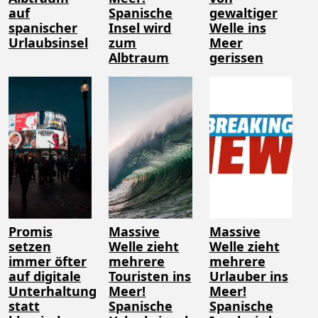
auf
Spanische
gewaltiger
spanischer
Insel wird
Welle ins
Urlaubsinsel
zum
Meer
Albtraum
gerissen
Promis
Massive
Massive
setzen
Welle zieht
Welle zieht
immer öfter
mehrere
mehrere
auf digitale
Touristen ins
Urlauber ins
Unterhaltung
Meer!
Meer!
statt
Spanische
Spanische