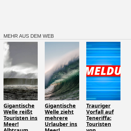
MEHR AUS DEM WEB
Gigantische
Gigantische
Trauriger
Welle reißt
Welle zieht
Vorfall auf
Touristen ins
mehrere
Teneriffa:
Meer!
Urlauber ins
Touristen
Albtraum
Meer!
von