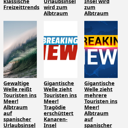
klassische
Urlaubsinsel
Insel wird
Freizeittrends
wird zum
zum
Albtraum
Albtraum
Gewaltige
Gigantische
Gigantische
Welle reißt
Welle zieht
Welle zieht
Touristen ins
Touristen ins
mehrere
Meer!
Meer!
Touristen ins
Albtraum
Tragödie
Meer!
auf
erschüttert
Albtraum
spanischer
Kanaren-
auf
Urlaubsinsel
Insel
spanischer