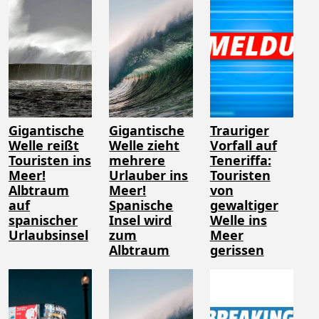
Gigantische
Gigantische
Trauriger
Welle reißt
Welle zieht
Vorfall auf
Touristen ins
mehrere
Teneriffa:
Meer!
Urlauber ins
Touristen
Albtraum
Meer!
von
auf
Spanische
gewaltiger
spanischer
Insel wird
Welle ins
Urlaubsinsel
zum
Meer
Albtraum
gerissen