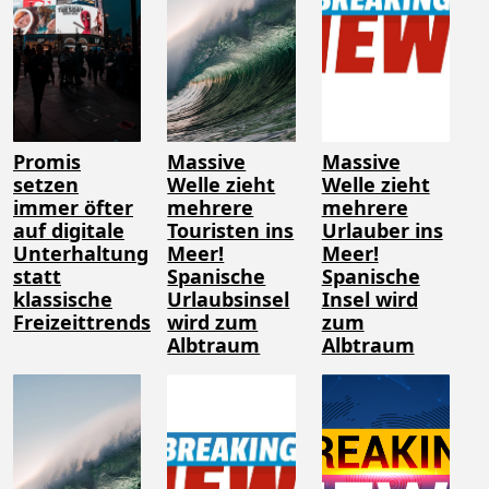
Promis
Massive
Massive
setzen
Welle zieht
Welle zieht
immer öfter
mehrere
mehrere
auf digitale
Touristen ins
Urlauber ins
Unterhaltung
Meer!
Meer!
statt
Spanische
Spanische
klassische
Urlaubsinsel
Insel wird
Freizeittrends
wird zum
zum
Albtraum
Albtraum