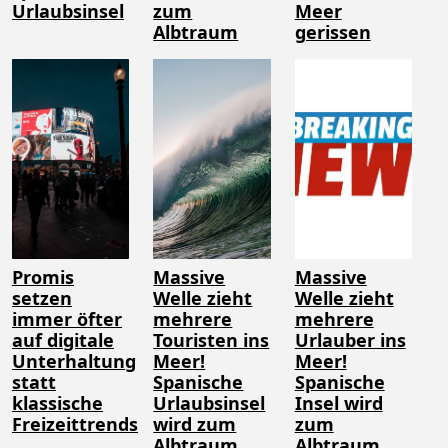
Urlaubsinsel
zum
Meer
Albtraum
gerissen
Promis
Massive
Massive
setzen
Welle zieht
Welle zieht
immer öfter
mehrere
mehrere
auf digitale
Touristen ins
Urlauber ins
Unterhaltung
Meer!
Meer!
statt
Spanische
Spanische
klassische
Urlaubsinsel
Insel wird
Freizeittrends
wird zum
zum
Albtraum
Albtraum