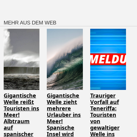
MEHR AUS DEM WEB
Gigantische
Gigantische
Trauriger
Welle reißt
Welle zieht
Vorfall auf
Touristen ins
mehrere
Teneriffa:
Meer!
Urlauber ins
Touristen
Albtraum
Meer!
von
auf
Spanische
gewaltiger
spanischer
Insel wird
Welle ins