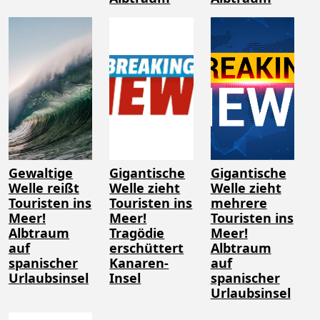
Gewaltige
Gigantische
Gigantische
Welle reißt
Welle zieht
Welle zieht
Touristen ins
Touristen ins
mehrere
Meer!
Meer!
Touristen ins
Albtraum
Tragödie
Meer!
auf
erschüttert
Albtraum
spanischer
Kanaren-
auf
Urlaubsinsel
Insel
spanischer
Urlaubsinsel