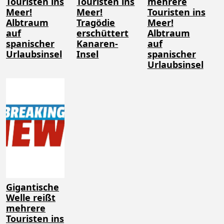
Touristen ins
Touristen ins
mehrere
Meer!
Meer!
Touristen ins
Albtraum
Tragödie
Meer!
auf
erschüttert
Albtraum
spanischer
Kanaren-
auf
Urlaubsinsel
Insel
spanischer
Urlaubsinsel
Gigantische
Welle reißt
mehrere
Touristen ins