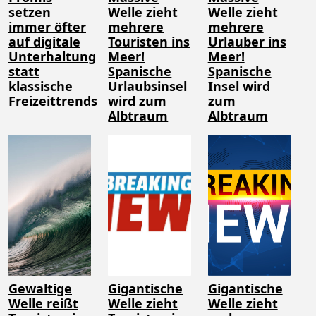
setzen
Welle zieht
Welle zieht
immer öfter
mehrere
mehrere
auf digitale
Touristen ins
Urlauber ins
Unterhaltung
Meer!
Meer!
statt
Spanische
Spanische
klassische
Urlaubsinsel
Insel wird
Freizeittrends
wird zum
zum
Albtraum
Albtraum
Gewaltige
Gigantische
Gigantische
Welle reißt
Welle zieht
Welle zieht