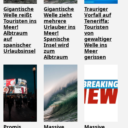
Gigantische
Gigantische
Trauriger
Welle reißt
Welle zieht
Vorfall auf
Touristen ins
mehrere
Teneriffa:
Meer!
Urlauber ins
Touristen
Albtraum
Meer!
von
auf
Spanische
gewaltiger
spanischer
Insel wird
Welle ins
Urlaubsinsel
zum
Meer
Albtraum
gerissen
Promis
Massive
Massive