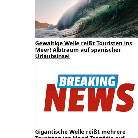
Gewaltige Welle reißt Touristen ins
Meer! Albtraum auf spanischer
Urlaubsinsel
Gigantische Welle reißt mehrere