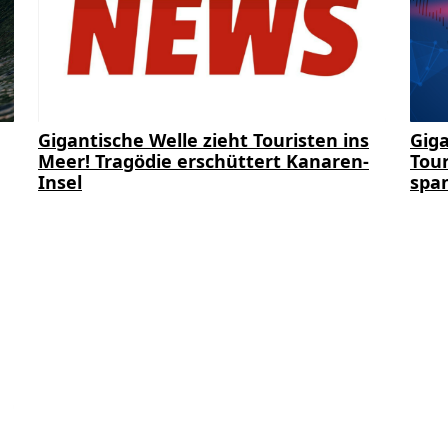
Gigantische Welle zieht Touristen ins
Giga
Meer! Tragödie erschüttert Kanaren-
Tour
Insel
span