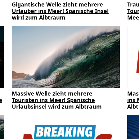
Gigantische Welle zieht mehrere
Trau
Urlauber ins Meer! Spanische Insel
Tour
wird zum Albtraum
Mee
Massive Welle zieht mehrere
Mas
e
Touristen ins Meer! Spanische
ins 
Urlaubsinsel wird zum Albtraum
Alb