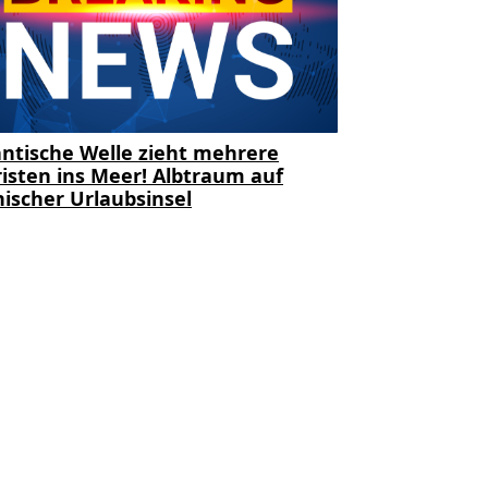
ntische Welle zieht mehrere
isten ins Meer! Albtraum auf
ischer Urlaubsinsel