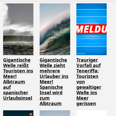
Gigantische
Gigantische
Trauriger
Welle reißt
Welle zieht
Vorfall auf
Touristen ins
mehrere
Teneriffa:
Meer!
Urlauber ins
Touristen
Albtraum
Meer!
von
auf
Spanische
gewaltiger
spanischer
Insel wird
Welle ins
Urlaubsinsel
zum
Meer
Albtraum
gerissen