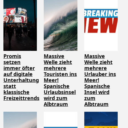
Promis
Massive
Massive
setzen
Welle zieht
Welle zieht
immer öfter
mehrere
mehrere
auf digitale
Touristen ins
Urlauber ins
Unterhaltung
Meer!
Meer!
statt
Spanische
Spanische
klassische
Urlaubsinsel
Insel wird
Freizeittrends
wird zum
zum
Albtraum
Albtraum