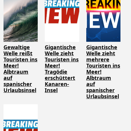
Gewaltige
Gigantische
Gigantische
Welle reißt
Welle zieht
Welle zieht
Touristen ins
Touristen ins
mehrere
Meer!
Meer!
Touristen ins
Albtraum
Tragödie
Meer!
auf
erschüttert
Albtraum
spanischer
Kanaren-
auf
Urlaubsinsel
Insel
spanischer
Urlaubsinsel