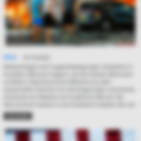
Simo
07/10/2023
Raketenhagel und Truppenbewegungen: Eskalation in
IsraelDer Albtraum begann, als die meisten Menschen
schliefen: Palästinensische Militante aus dem
Gazastreifen feuerten am Samstagmorgen unerwartet
Dutzende von Raketen auf israelische Ziele ab. Die
Warnsirenen heulten in verschiedenen Städten des Lan
READ MORE