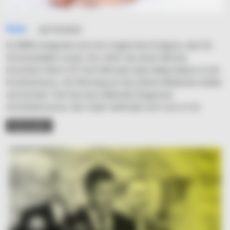
Simo
26/10/2023
In NRW ereignete sich ein tragisches Ereignis, das für
Schockwellen sorgt. Vor mehr als einer Woche
brachten Eltern ihr fünf Monate altes Baby leblos in ein
Krankenhaus. Am Montag ist das kleine Mädchen leider
verstorben. Die herzzerreißende Diagnose:
Schütteltrauma. Der Vater befindet sich nun in Un
READ MORE