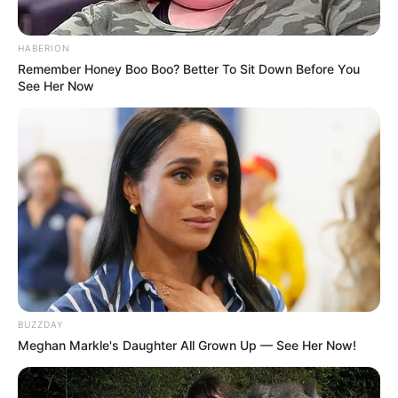
HABERION
Remember Honey Boo Boo? Better To Sit Down Before You
See Her Now
Simo
02/10/2023
Fehlgriff der Polizei: Unbeteiligter durch falsche
Adresse verletzt! Ein missglückter Polizeieinsatz in
Olbernhau, Sachsen, hat für erhebliche Unruhe
gesorgt. Aufgrund eines internen Fehlers der
sächsischen Polizei entstand eine Situation, die sowohl
peinlich als auch tragisch ist. Doch was ist genau
BUZZDAY
Meghan Markle's Daughter All Grown Up — See Her Now!
READ MORE