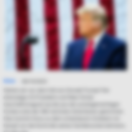
Simo
06/10/2023
Stehen wir vor dem Fall von Donald Trump? Der
ehemalige US-Präsident und New Yorker
Geschäftsmagnat wurde aus der prestigeträchtigen
Forbes-Liste der 400 reichsten Amerikaner gestrichen.
Dies kommt hinzu zu dem scheinbaren Scheitern im
Kampf um die Kontrolle seines Familienunternehmens.