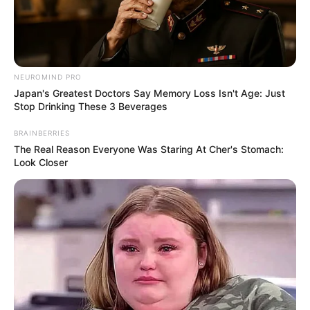
NEUROMIND PRO
Japan's Greatest Doctors Say Memory Loss Isn't Age: Just
Stop Drinking These 3 Beverages
Simo
02/10/2023
BRAINBERRIES
Ausbruch der Denguefieber-Epidemie! Über 1000
The Real Reason Everyone Was Staring At Cher's Stomach:
Menschen fallen der Tigermücke zum Opfer! Ein
Look Closer
tödlicher Virus verursacht erneut eine erschreckend
hohe Sterblichkeitsrate - die WHO äußert Besorgnis -
besteht die Gefahr einer Ausbreitung des Virus auf
andere Länder? Der Virus fordert mehr als 1.000 Lebe
READ MORE