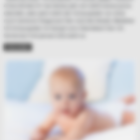
4 Darmkrebs! Er hat letztes Jahr ein Gehirnaneurysma
überlebt, aber jetzt steht der Schauspieler vor einer
noch härteren Diagnose! Hier sind die Details: Beliebter
US-Schauspieler im Kampf ums Überleben! Der US-
Serienstar Erik Jensen (53) steht vo
READ MORE