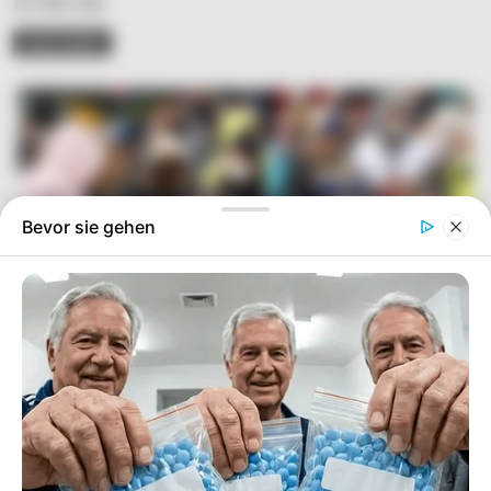
Ist dies das
READ MORE
Bevor sie gehen
Simo
06/10/2023
Die Migrationskrise hält die deutsche Bevölkerung
derzeit in Atem. Die Union fordert nun die Ampel-Partei
auf, einen "Asyl-Pakt" ins Leben zu rufen. Darin
enthalten ist unter anderem die Abschaffung von