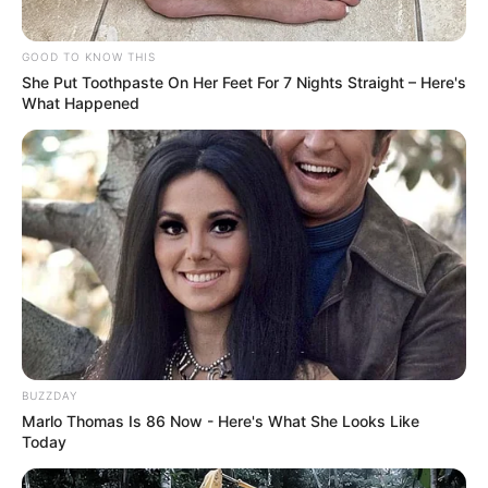
Spaziergänger zog, gewinnt nun an großer
READ MORE
GOOD TO KNOW THIS
She Put Toothpaste On Her Feet For 7 Nights Straight – Here's
What Happened
Simo
02/10/2023
BUZZDAY
Brandkatastrophe in der Kirche! Sieben Menschen
Marlo Thomas Is 86 Now - Here's What She Looks Like
sterben während der Taufe - sie kamen zu einer Feier,
Today
doch dann brach die Katastrophe aus! Die
Taufzeremonie endet in einer Tragödie! Hier erfahren