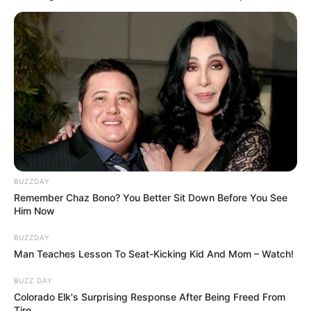
Schockwellen durchziehen die USA! McCarthy als
Vorsitzender des Repräsentantenhauses entthront:
Rebellen der Republikaner triumphieren - Hardliner
übernehmen das Ruder! Was bedeutet dieses politische
Beben für die USA und den Konflikt in der Ukraine? Das
Land scheint unweigerlich auf ein Chaos zuzust
READ MORE
BUZZDAY
Remember Chaz Bono? You Better Sit Down Before You See
Him Now
BUZZDAY
Man Teaches Lesson To Seat-Kicking Kid And Mom – Watch!
BUZZ DAY
Colorado Elk's Surprising Response After Being Freed From
Tire