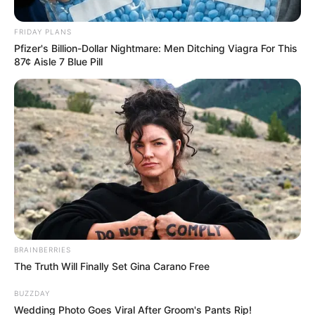
Bargeldleistungen für Asylbewerber. Dieser Schritt soll
dazu beitragen, weniger Anreize für illega
FRIDAY PLANS
Pfizer's Billion-Dollar Nightmare: Men Ditching Viagra For This
READ MORE
87¢ Aisle 7 Blue Pill
BRAINBERRIES
The Truth Will Finally Set Gina Carano Free
BUZZDAY
Simo
04/10/2023
Wedding Photo Goes Viral After Groom's Pants Rip!