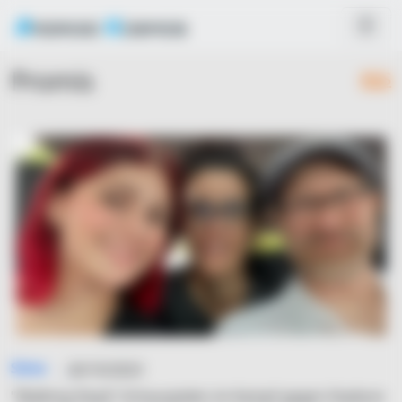
Promis
RSS
Simo
26/10/2023
"Walking Dead"-Schauspieler im Kampf gegen Stadium