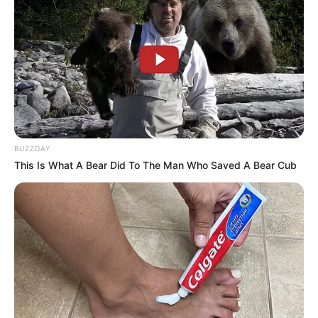
BUZZDAY
This Is What A Bear Did To The Man Who Saved A Bear Cub
Simo
02/10/2023
Nach 78 Jahren in der Erde: Endlich geborgener
deutscher Soldat!Seit 78 Jahren und 358 Tagen lagen
drei Männer begraben in der sandigen Erde eines dicht
bewachsenen Fichten- und Birkenwaldes nahe Kelme in
Litauen. Ein Ort, der sich gelegentlich Pilzsammler und