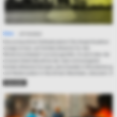
Simo
07/10/2023
Eine erstaunliche Fehlkalkulation! Die Ampel-Koalition
erwägt erneut, auf Kohlekraftwerke für den
Winterstrombedarf zurückzugreifen. Es wird über die
erneute Inbetriebnahme der zwei schmutzigsten
Kohlekraftwerke Europas, Jänschwalde in Brandenburg
und Niederaußem in Nordrhein-Westfalen, diskutiert. D
READ MORE