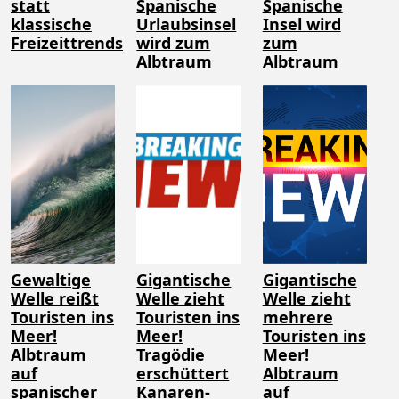
statt
Spanische
Spanische
klassische
Urlaubsinsel
Insel wird
Freizeittrends
wird zum
zum
Albtraum
Albtraum
Gewaltige
Gigantische
Gigantische
Welle reißt
Welle zieht
Welle zieht
Touristen ins
Touristen ins
mehrere
Meer!
Meer!
Touristen ins
Albtraum
Tragödie
Meer!
auf
erschüttert
Albtraum
spanischer
Kanaren-
auf