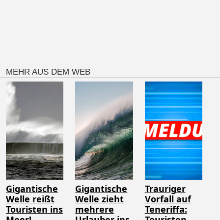
MEHR AUS DEM WEB
Gigantische
Gigantische
Trauriger
Welle reißt
Welle zieht
Vorfall auf
Touristen ins
mehrere
Teneriffa:
Meer!
Urlauber ins
Touristen