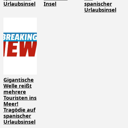
Urlaubsinsel
Insel
spanischer
Urlaubsinsel
Gigantische
Welle reißt
mehrere
Touristen ins
Meer!
Tragödie auf
spanischer
Urlaubsinsel