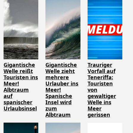
Gigantische
Gigantische
Trauriger
Welle reißt
Welle zieht
Vorfall auf
Touristen ins
mehrere
Teneriffa:
Meer!
Urlauber ins
Touristen
Albtraum
Meer!
von
auf
Spanische
gewaltiger
spanischer
Insel wird
Welle ins
Urlaubsinsel
zum
Meer
Albtraum
gerissen