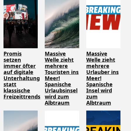
Promis
Massive
Massive
setzen
Welle zieht
Welle zieht
immer öfter
mehrere
mehrere
auf digitale
Touristen ins
Urlauber ins
Unterhaltung
Meer!
Meer!
statt
Spanische
Spanische
klassische
Urlaubsinsel
Insel wird
Freizeittrends
wird zum
zum
Albtraum
Albtraum