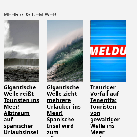
MEHR AUS DEM WEB
Gigantische
Gigantische
Trauriger
Welle reißt
Welle zieht
Vorfall auf
Touristen ins
mehrere
Teneriffa:
Meer!
Urlauber ins
Touristen
Albtraum
Meer!
von
auf
Spanische
gewaltiger
spanischer
Insel wird
Welle ins
Urlaubsinsel
zum
Meer