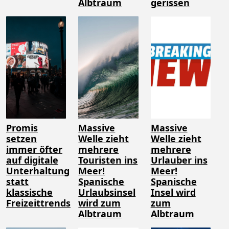
Albtraum
gerissen
Promis
Massive
Massive
setzen
Welle zieht
Welle zieht
immer öfter
mehrere
mehrere
auf digitale
Touristen ins
Urlauber ins
Unterhaltung
Meer!
Meer!
statt
Spanische
Spanische
klassische
Urlaubsinsel
Insel wird
Freizeittrends
wird zum
zum
Albtraum
Albtraum