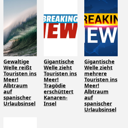
Gewaltige
Gigantische
Gigantische
Welle reißt
Welle zieht
Welle zieht
Touristen ins
Touristen ins
mehrere
Meer!
Meer!
Touristen ins
Albtraum
Tragödie
Meer!
auf
erschüttert
Albtraum
spanischer
Kanaren-
auf
Urlaubsinsel
Insel
spanischer
Urlaubsinsel