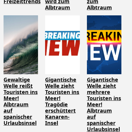
Freizeittrends
wird zum
zum
Albtraum
Albtraum
Gewaltige
Gigantische
Gigantische
Welle reißt
Welle zieht
Welle zieht
Touristen ins
Touristen ins
mehrere
Meer!
Meer!
Touristen ins
Albtraum
Tragödie
Meer!
auf
erschüttert
Albtraum
spanischer
Kanaren-
auf
Urlaubsinsel
Insel
spanischer
Urlaubsinsel