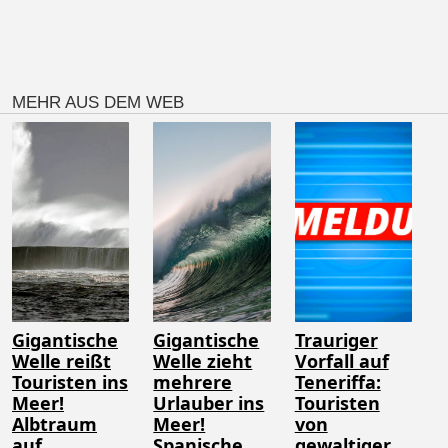
MEHR AUS DEM WEB
Gigantische
Gigantische
Trauriger
Welle reißt
Welle zieht
Vorfall auf
Touristen ins
mehrere
Teneriffa:
Meer!
Urlauber ins
Touristen
Albtraum
Meer!
von
auf
Spanische
gewaltiger