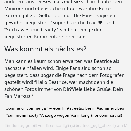
anderen raus. Dieses mal zeigt sie sich im hautengen
Minirock und ebensolchem Top – was ihre Reize
extrem gut zur Geltung bringt! Die Fans reagieren
gewohnt begeistert! “Super hübsche Frau ❤️” und
“Such awesome beauty ” sind nur einige der
begeisterten Kommentare ihrer Fans!
Was kommt als nächstes?
Man kann es kaum schon erwarten was Beatrice als
nächsts einfallen wird. Einige Fans sind schon so
begeistert, dass sogar die Frage nach dem Fotografen
gestellt wird! “Hallo Beatrice, wer macht denn die
schönen Fotos immer von Dir?Viele Liebe Grüße. Dein
Fan Markus ”
Comme ci, comme ça?☀️ #berlin #streetsofberlin #summervibes
#summerinthecity *Anzeige wegen Verlinkung (noncommercial)
Ein Beitrag geteilt von
Beatrice Egli
(@beatrice_egli_offiziell) am
Mai