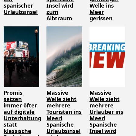
spanischer
Insel wird
Welle ins
Urlaubsinsel
zum
Meer
Albtraum
gerissen
Promis
Massive
Massive
setzen
Welle zieht
Welle zieht
immer öfter
mehrere
mehrere
auf digitale
Touristen ins
Urlauber ins
Unterhaltung
Meer!
Meer!
statt
Spanische
Spanische
klassische
Urlaubsinsel
Insel wird