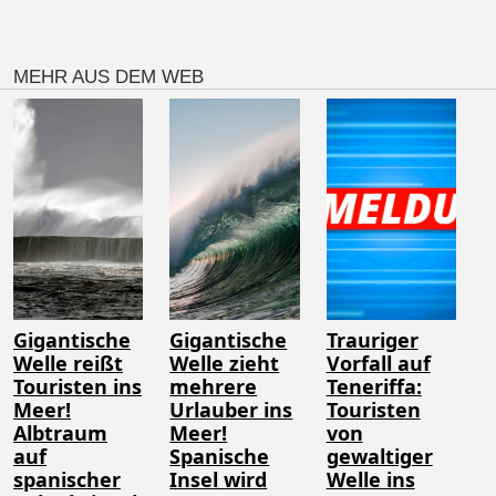
MEHR AUS DEM WEB
Gigantische
Gigantische
Trauriger
Welle reißt
Welle zieht
Vorfall auf
Touristen ins
mehrere
Teneriffa:
Meer!
Urlauber ins
Touristen
Albtraum
Meer!
von
auf
Spanische
gewaltiger
spanischer
Insel wird
Welle ins