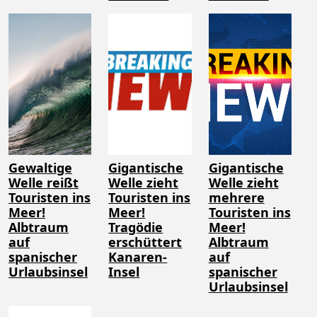
Gewaltige
Gigantische
Gigantische
Welle reißt
Welle zieht
Welle zieht
Touristen ins
Touristen ins
mehrere
Meer!
Meer!
Touristen ins
Albtraum
Tragödie
Meer!
auf
erschüttert
Albtraum
spanischer
Kanaren-
auf
Urlaubsinsel
Insel
spanischer
Urlaubsinsel