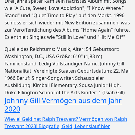
Drei Jahre später kam sein nächstes Album mit Songs
wie "A Cute, Sweet, Love Addiction", "I Know Where I
Stand" und "Quiet Time to Play" auf den Markt. 1996
schloss er sich wieder mit New Edition zusammen, was
zur Veröffentlichung des Albums "Home Again" führte.
Es enthielt Singles wie "Still In Love" und "Hit Me Off".
Quelle des Reichtums: Musik, Alter: 54 Geburtsort:
Washington, D.C., USA Größe: 6' 0" (1,83 m)
Familienstand: Ledig Vollständiger Name: Johnny Gill
Nationalität: Vereinigte Staaten Geburtsdatum: 22. Mai
1966 Beruf: Singer-Songwriter, Schauspieler
Ausbildung: Kimball Elementary, Sousa Junior High,
Duke Ellington School of the Arts Kinder: 1 (Isiah Gill)
Johnny Gill Vermögen aus dem Jahr
2020
Wieviel Geld hat Ralph Tresvant? Vermögen von Ralph
Tresvant 2023! Biografie, Geld, Lebenslauf hier