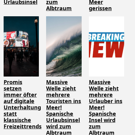
Urlaubsinsel
zum
Meer
Albtraum
gerissen
Promis
Massive
Massive
setzen
Welle zieht
Welle zieht
immer öfter
mehrere
mehrere
auf digitale
Touristen ins
Urlauber ins
Unterhaltung
Meer!
Meer!
statt
Spanische
Spanische
klassische
Urlaubsinsel
Insel wird
Freizeittrends
wird zum
zum
Albtraum
Albtraum