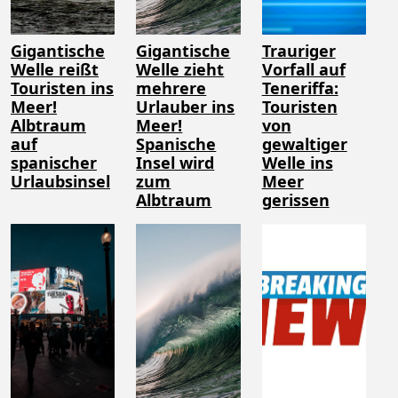
Gigantische
Gigantische
Trauriger
Welle reißt
Welle zieht
Vorfall auf
Touristen ins
mehrere
Teneriffa:
Meer!
Urlauber ins
Touristen
Albtraum
Meer!
von
auf
Spanische
gewaltiger
spanischer
Insel wird
Welle ins
Urlaubsinsel
zum
Meer
Albtraum
gerissen