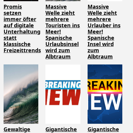
Promis
Massive
Massive
setzen
Welle zieht
Welle zieht
immer öfter
mehrere
mehrere
auf digitale
Touristen ins
Urlauber ins
Unterhaltung
Meer!
Meer!
statt
Spanische
Spanische
klassische
Urlaubsinsel
Insel wird
Freizeittrends
wird zum
zum
Albtraum
Albtraum
Gewaltige
Gigantische
Gigantische