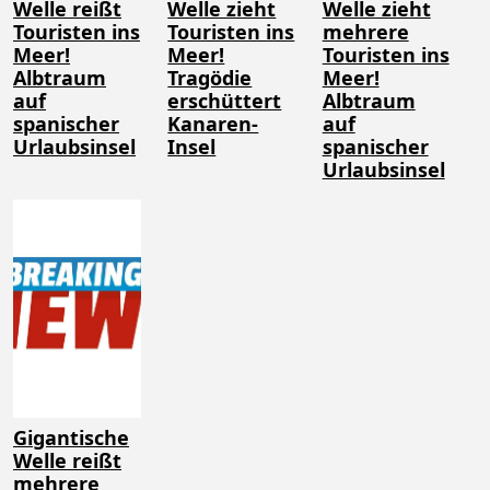
Welle reißt
Welle zieht
Welle zieht
Touristen ins
Touristen ins
mehrere
Meer!
Meer!
Touristen ins
Albtraum
Tragödie
Meer!
auf
erschüttert
Albtraum
spanischer
Kanaren-
auf
Urlaubsinsel
Insel
spanischer
Urlaubsinsel
Gigantische
Welle reißt
mehrere