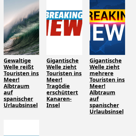
Gewaltige
Gigantische
Gigantische
Welle reißt
Welle zieht
Welle zieht
Touristen ins
Touristen ins
mehrere
Meer!
Meer!
Touristen ins
Albtraum
Tragödie
Meer!
auf
erschüttert
Albtraum
spanischer
Kanaren-
auf
Urlaubsinsel
Insel
spanischer
Urlaubsinsel