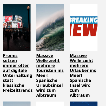
Promis
Massive
Massive
setzen
Welle zieht
Welle zieht
immer öfter
mehrere
mehrere
auf digitale
Touristen ins
Urlauber ins
Unterhaltung
Meer!
Meer!
statt
Spanische
Spanische
klassische
Urlaubsinsel
Insel wird
Freizeittrends
wird zum
zum
Albtraum
Albtraum