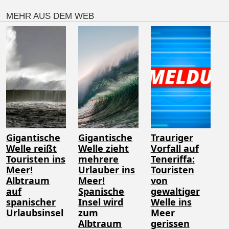
MEHR AUS DEM WEB
Gigantische
Gigantische
Trauriger
Welle reißt
Welle zieht
Vorfall auf
Touristen ins
mehrere
Teneriffa:
Meer!
Urlauber ins
Touristen
Albtraum
Meer!
von
auf
Spanische
gewaltiger
spanischer
Insel wird
Welle ins
Urlaubsinsel
zum
Meer
Albtraum
gerissen