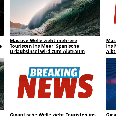
Massive Welle zieht mehrere
Mas
e
Touristen ins Meer! Spanische
ins 
Urlaubsinsel wird zum Albtraum
Alb
Gigantische Welle zieht Touristen ins
Giga