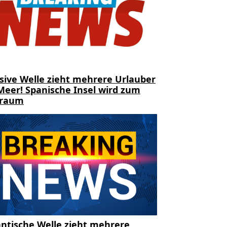
sive Welle zieht mehrere Urlauber
Meer! Spanische Insel wird zum
traum
ntische Welle zieht mehrere