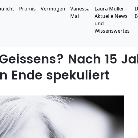
aulicht
Promis
Vermögen
Vanessa
Laura Müller -
D
Mai
Aktuelle News
B
und
Wissenswertes
Geissens? Nach 15 Ja
in Ende spekuliert