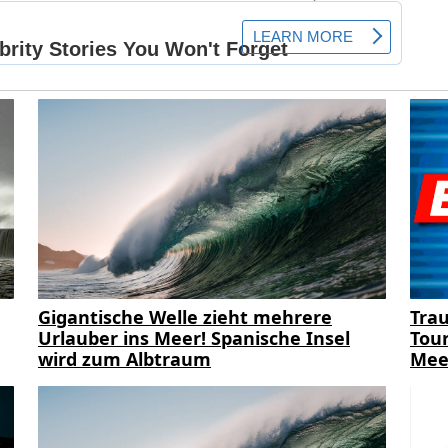
Gigantische Welle zieht mehrere
Trau
Urlauber ins Meer! Spanische Insel
Tour
wird zum Albtraum
Mee