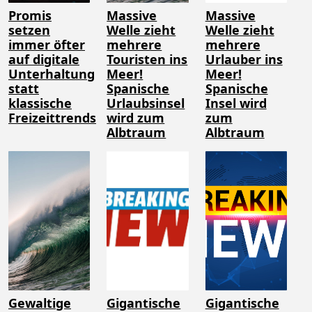
Promis
Massive
Massive
setzen
Welle zieht
Welle zieht
immer öfter
mehrere
mehrere
auf digitale
Touristen ins
Urlauber ins
Unterhaltung
Meer!
Meer!
statt
Spanische
Spanische
klassische
Urlaubsinsel
Insel wird
Freizeittrends
wird zum
zum
Albtraum
Albtraum
Gewaltige
Gigantische
Gigantische