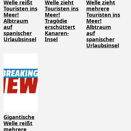
Welle reißt
Welle zieht
Welle zieht
Touristen ins
Touristen ins
mehrere
Meer!
Meer!
Touristen ins
Albtraum
Tragödie
Meer!
auf
erschüttert
Albtraum
spanischer
Kanaren-
auf
Urlaubsinsel
Insel
spanischer
Urlaubsinsel
Gigantische
Welle reißt
mehrere