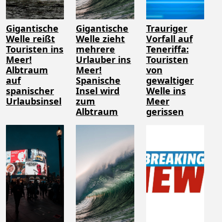
Gigantische
Gigantische
Trauriger
Welle reißt
Welle zieht
Vorfall auf
Touristen ins
mehrere
Teneriffa:
Meer!
Urlauber ins
Touristen
Albtraum
Meer!
von
auf
Spanische
gewaltiger
spanischer
Insel wird
Welle ins
Urlaubsinsel
zum
Meer
Albtraum
gerissen