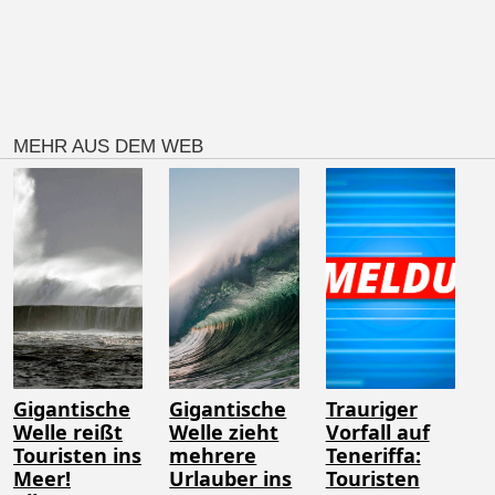
MEHR AUS DEM WEB
Gigantische
Gigantische
Trauriger
Welle reißt
Welle zieht
Vorfall auf
Touristen ins
mehrere
Teneriffa:
Meer!
Urlauber ins
Touristen