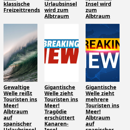
klassische
Urlaubsinsel
Insel wird
Freizeittrends
wird zum
zum
Albtraum
Albtraum
Gewaltige
Gigantische
Gigantische
Welle reißt
Welle zieht
Welle zieht
Touristen ins
Touristen ins
mehrere
Meer!
Meer!
Touristen ins
Albtraum
Tragödie
Meer!
auf
erschüttert
Albtraum
spanischer
Kanaren-
auf
Urlaubsinsel
Insel
spanischer