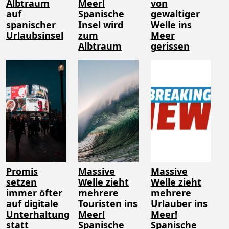
Albtraum
Meer!
von
auf
Spanische
gewaltiger
spanischer
Insel wird
Welle ins
Urlaubsinsel
zum
Meer
Albtraum
gerissen
Promis
Massive
Massive
setzen
Welle zieht
Welle zieht
immer öfter
mehrere
mehrere
auf digitale
Touristen ins
Urlauber ins
Unterhaltung
Meer!
Meer!
statt
Spanische
Spanische