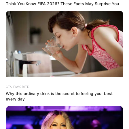
Think You Know FIFA 2026? These Facts May Surprise You
Gewaltige
Gigantische
Gigantische
Welle reißt
Welle zieht
Welle zieht
Touristen ins
Touristen ins
mehrere
Meer!
Meer!
Touristen ins
Albtraum
Tragödie
Meer!
auf
erschüttert
Albtraum
spanischer
Kanaren-
auf
Urlaubsinsel
Insel
spanischer
CTA FAVORITE
Urlaubsinsel
Why this ordinary drink is the secret to feeling your best
every day