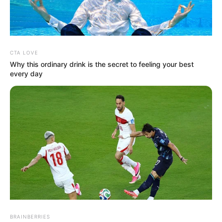
CTA LOVE
Why this ordinary drink is the secret to feeling your best
every day
Promis
Massive
Massive
setzen
Welle zieht
Welle zieht
immer öfter
mehrere
mehrere
auf digitale
Touristen ins
Urlauber ins
Unterhaltung
Meer!
Meer!
statt
Spanische
Spanische
klassische
Urlaubsinsel
Insel wird
Freizeittrends
wird zum
zum
Albtraum
Albtraum
BRAINBERRIES