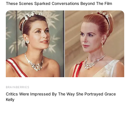
vorbereitet sein könne. In der 800-Seelen-Gemeinde
These Scenes Sparked Conversations Beyond The Film
herrscht eine Atmosphäre der Fassungslosigkeit und
des Schmerzes. Matildas plötzlicher Tod lässt eine
Lücke zurück, die kaum zu fassen ist. Mit nur 15 Jahren
verkörperte sie die Hoffnung einer ganzen Sportart
und war ein leuchtendes Beispiel für Disziplin und
Leidenschaft. Ihre letzten Erfolge zeigen, wie sehr sie
sich trotz Herausforderungen weiterentwickelt hat,
doch leider wurde ihr Leben nun viel zu früh beendet.
BRAINBERRIES
Critics Were Impressed By The Way She Portrayed Grace
Kelly