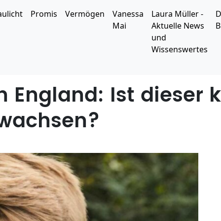
aulicht
Promis
Vermögen
Vanessa
Laura Müller -
D
Mai
Aktuelle News
B
und
Wissenswertes
n England: Ist dieser 
ewachsen?