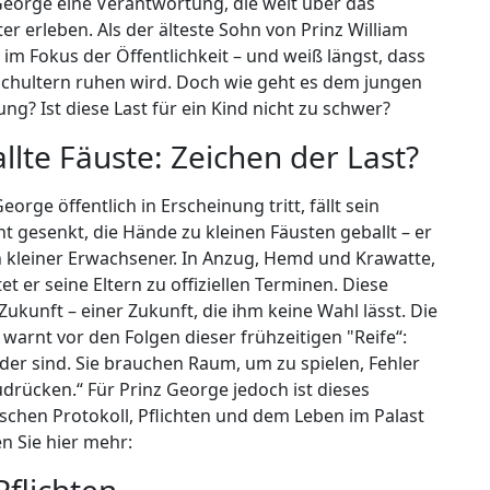
 George eine Verantwortung, die weit über das
er erleben. Als der älteste Sohn von Prinz William
s im Fokus der Öffentlichkeit – und weiß längst, dass
Schultern ruhen wird. Doch wie geht es dem jungen
ng? Ist diese Last für ein Kind nicht zu schwer?
llte Fäuste: Zeichen der Last?
rge öffentlich in Erscheinung tritt, fällt sein
ht gesenkt, die Hände zu kleinen Fäusten geballt – er
n kleiner Erwachsener. In Anzug, Hemd und Krawatte,
t er seine Eltern zu offiziellen Terminen. Diese
r Zukunft – einer Zukunft, die ihm keine Wahl lässt. Die
arnt vor den Folgen dieser frühzeitigen "Reife“:
nder sind. Sie brauchen Raum, um zu spielen, Fehler
drücken.“ Für Prinz George jedoch ist dieses
schen Protokoll, Pflichten und dem Leben im Palast
en Sie hier mehr: