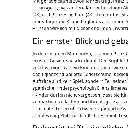
Mit gerade einmal zwölf Jahren trägt Prinz
hinausgeht, was andere Kinder in seinem Alt
(43) und Prinzessin Kate (43) steht er bereit
eines Tages die Krone Englands auf seinen 
Prinzen wirklich mit dieser enormen Erwartu
Ein ernster Blick und geba
In den seltenen Momenten, in denen Prinz Geo
ernster Gesichtsausdruck auf. Der Kopf leic
wirkt weniger wie ein Kind und mehr wie ei
dazu glänzend polierte Lederschuhe, begleite
Auftritte sind kein Spiel, sondern Teil seine
spanische Kinderpsychologin Diana Jiménez w
"Kinder dürfen nicht vergessen, dass sie Ki
zu machen, zu lachen und ihre Ängste auszu
"normale“ Leben oft schwer zugänglich. Zwi
bleibt wenig Platz für kindliche Freiheit. Les