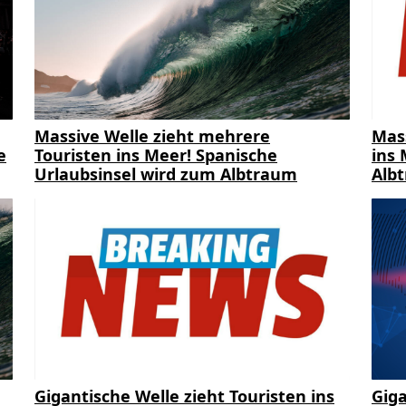
Massive Welle zieht mehrere
Mas
e
Touristen ins Meer! Spanische
ins 
Urlaubsinsel wird zum Albtraum
Alb
Gigantische Welle zieht Touristen ins
Giga