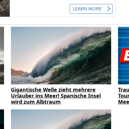
Gigantische Welle zieht mehrere
Trau
Urlauber ins Meer! Spanische Insel
Tour
wird zum Albtraum
Mee