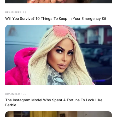
BRAINBERRIES
Will You Survive? 10 Things To Keep In Your Emergency Kit
MEHR AUS DEM WEB
Gigantische
Gigantische
Trauriger
Welle reißt
Welle zieht
Vorfall auf
BRAINBERRIES
Touristen ins
mehrere
Teneriffa:
The Instagram Model Who Spent A Fortune To Look Like
Meer!
Urlauber ins
Touristen
Barbie
Albtraum
Meer!
von
auf
Spanische
gewaltiger