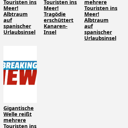
Touristen ins
Touristen ins
mehrere
Meer!
Meer!
Touristen ins
Albtraum
Tragödie
Meer!
auf
erschüttert
Albtraum
spanischer
Kanaren-
auf
Urlaubsinsel
Insel
spanischer
Urlaubsinsel
Gigantische
Welle reißt
mehrere
Touristen ins