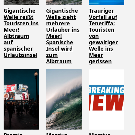
Gigantische
Gigantische
Trauriger
Welle reißt
Welle zieht
Vorfall auf
Touristen ins
mehrere
Teneriffa:
Meer!
Urlauber ins
Touristen
Albtraum
Meer!
von
auf
Spanische
gewaltiger
spanischer
Insel wird
Welle ins
Urlaubsinsel
zum
Meer
Albtraum
gerissen
Promis
Massive
Massive