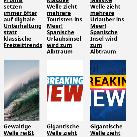
setzen
Welle zieht
Welle zieht
immer öfter
mehrere
mehrere
auf digitale
Touristen ins
Urlauber ins
Unterhaltung
Meer!
Meer!
statt
Spanische
Spanische
klassische
Urlaubsinsel
Insel wird
Freizeittrends
wird zum
zum
Albtraum
Albtraum
Gewaltige
Gigantische
Gigantische
Welle reißt
Welle zieht
Welle zieht