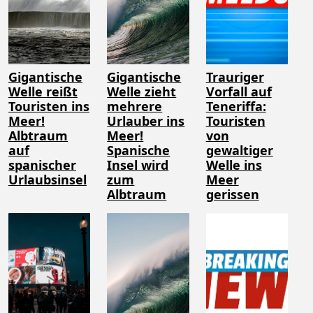
Gigantische
Gigantische
Trauriger
Welle reißt
Welle zieht
Vorfall auf
Touristen ins
mehrere
Teneriffa:
Meer!
Urlauber ins
Touristen
Albtraum
Meer!
von
auf
Spanische
gewaltiger
spanischer
Insel wird
Welle ins
Urlaubsinsel
zum
Meer
Albtraum
gerissen