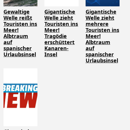
Gewaltige
Gigantische
Gigantische
Welle reißt
Welle zieht
Welle zieht
Touristen ins
Touristen ins
mehrere
Meer!
Meer!
Touristen ins
Albtraum
Tragödie
Meer!
auf
erschüttert
Albtraum
spanischer
Kanaren-
auf
Urlaubsinsel
Insel
spanischer
Urlaubsinsel