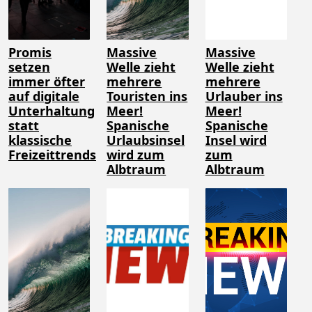
Promis
Massive
Massive
setzen
Welle zieht
Welle zieht
immer öfter
mehrere
mehrere
auf digitale
Touristen ins
Urlauber ins
Unterhaltung
Meer!
Meer!
statt
Spanische
Spanische
klassische
Urlaubsinsel
Insel wird
Freizeittrends
wird zum
zum
Albtraum
Albtraum