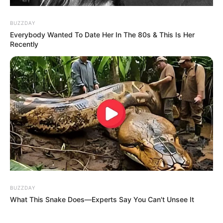
setzen
Welle zieht
Welle zieht
immer öfter
mehrere
mehrere
BUZZDAY
auf digitale
Touristen ins
Urlauber ins
Everybody Wanted To Date Her In The 80s & This Is Her
Unterhaltung
Meer!
Meer!
Recently
statt
Spanische
Spanische
klassische
Urlaubsinsel
Insel wird
Freizeittrends
wird zum
zum
Albtraum
Albtraum
BUZZDAY
What This Snake Does—Experts Say You Can't Unsee It
Gewaltige
Gigantische
Gigantische
Welle reißt
Welle zieht
Welle zieht