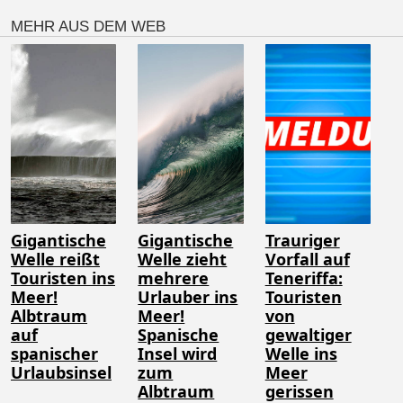
MEHR AUS DEM WEB
Gigantische
Gigantische
Trauriger
Welle reißt
Welle zieht
Vorfall auf
Touristen ins
mehrere
Teneriffa:
Meer!
Urlauber ins
Touristen
Albtraum
Meer!
von
auf
Spanische
gewaltiger
spanischer
Insel wird
Welle ins
Urlaubsinsel
zum
Meer
Albtraum
gerissen