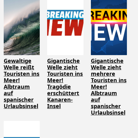
Gewaltige
Gigantische
Gigantische
Welle reißt
Welle zieht
Welle zieht
Touristen ins
Touristen ins
mehrere
Meer!
Meer!
Touristen ins
Albtraum
Tragödie
Meer!
auf
erschüttert
Albtraum
spanischer
Kanaren-
auf
Urlaubsinsel
Insel
spanischer
Urlaubsinsel