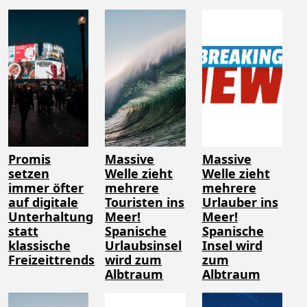
Promis
Massive
Massive
setzen
Welle zieht
Welle zieht
immer öfter
mehrere
mehrere
auf digitale
Touristen ins
Urlauber ins
Unterhaltung
Meer!
Meer!
statt
Spanische
Spanische
klassische
Urlaubsinsel
Insel wird
Freizeittrends
wird zum
zum
Albtraum
Albtraum