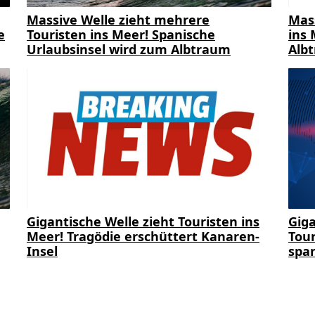
Massive Welle zieht mehrere
Mas
e
Touristen ins Meer! Spanische
ins 
Urlaubsinsel wird zum Albtraum
Alb
Gigantische Welle zieht Touristen ins
Giga
Meer! Tragödie erschüttert Kanaren-
Tour
Insel
span