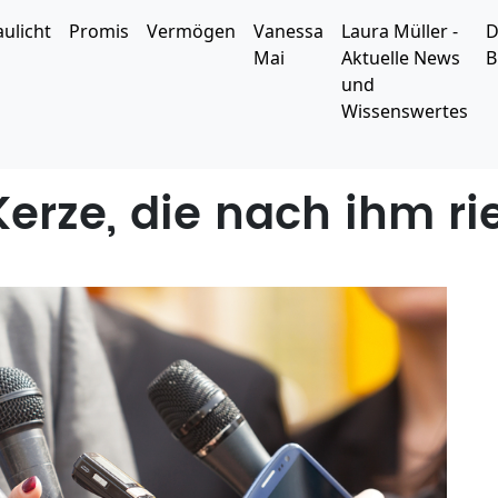
aulicht
Promis
Vermögen
Vanessa
Laura Müller -
D
Mai
Aktuelle News
B
und
Wissenswertes
Kerze, die nach ihm ri