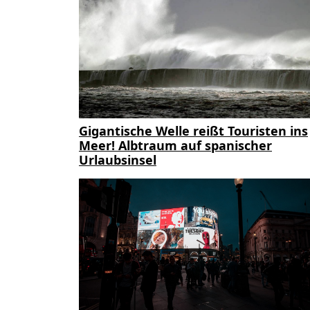
Gigantische Welle reißt Touristen ins
Meer! Albtraum auf spanischer
Urlaubsinsel