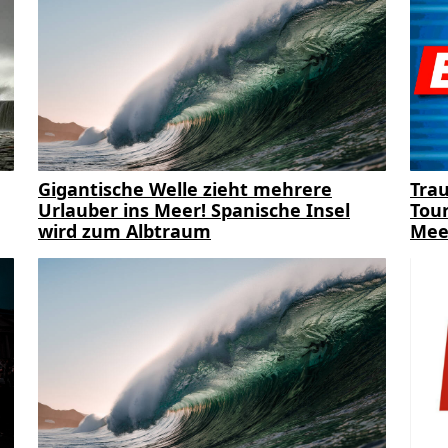
Gigantische Welle zieht mehrere
Trau
Urlauber ins Meer! Spanische Insel
Tour
wird zum Albtraum
Mee