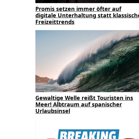
Promis setzen immer öfter auf
digitale Unterhaltung statt klassisch
Freizeittrends
Gewaltige Welle reißt Touristen ins
Meer! Albtraum auf spanischer
Urlaubsinsel