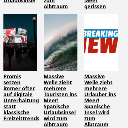
Urlaubsinsel
zum
Meer
Albtraum
gerissen
Promis
Massive
Massive
setzen
Welle zieht
Welle zieht
immer öfter
mehrere
mehrere
auf digitale
Touristen ins
Urlauber ins
Unterhaltung
Meer!
Meer!
statt
Spanische
Spanische
klassische
Urlaubsinsel
Insel wird
Freizeittrends
wird zum
zum
Albtraum
Albtraum