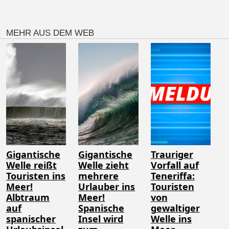
MEHR AUS DEM WEB
Gigantische
Gigantische
Trauriger
Welle reißt
Welle zieht
Vorfall auf
Touristen ins
mehrere
Teneriffa:
Meer!
Urlauber ins
Touristen
Albtraum
Meer!
von
auf
Spanische
gewaltiger
spanischer
Insel wird
Welle ins