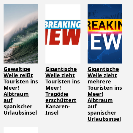
Gewaltige
Gigantische
Gigantische
Welle reißt
Welle zieht
Welle zieht
Touristen ins
Touristen ins
mehrere
Meer!
Meer!
Touristen ins
Albtraum
Tragödie
Meer!
auf
erschüttert
Albtraum
spanischer
Kanaren-
auf
Urlaubsinsel
Insel
spanischer
Urlaubsinsel