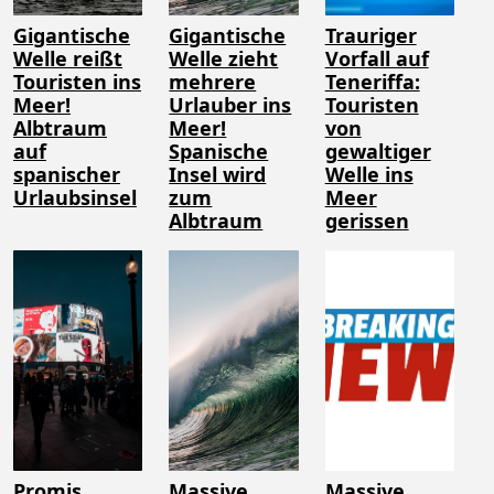
Gigantische
Gigantische
Trauriger
Welle reißt
Welle zieht
Vorfall auf
Touristen ins
mehrere
Teneriffa:
Meer!
Urlauber ins
Touristen
Albtraum
Meer!
von
auf
Spanische
gewaltiger
spanischer
Insel wird
Welle ins
Urlaubsinsel
zum
Meer
Albtraum
gerissen
Promis
Massive
Massive