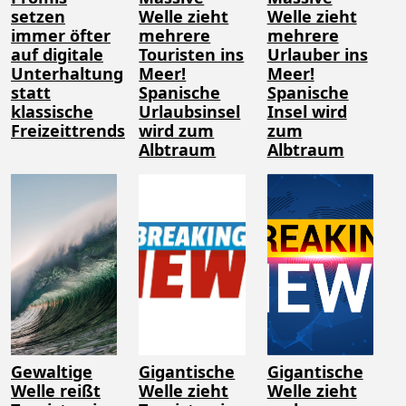
setzen
Welle zieht
Welle zieht
immer öfter
mehrere
mehrere
auf digitale
Touristen ins
Urlauber ins
Unterhaltung
Meer!
Meer!
statt
Spanische
Spanische
klassische
Urlaubsinsel
Insel wird
Freizeittrends
wird zum
zum
Albtraum
Albtraum
Gewaltige
Gigantische
Gigantische
Welle reißt
Welle zieht
Welle zieht