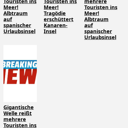
Touristen ins
Touristen ins
mehrere
Meer!
Meer!
Touristen ins
Albtraum
Tragödie
Meer!
auf
erschüttert
Albtraum
spanischer
Kanaren-
auf
Urlaubsinsel
Insel
spanischer
Urlaubsinsel
Gigantische
Welle reißt
mehrere
Touristen ins