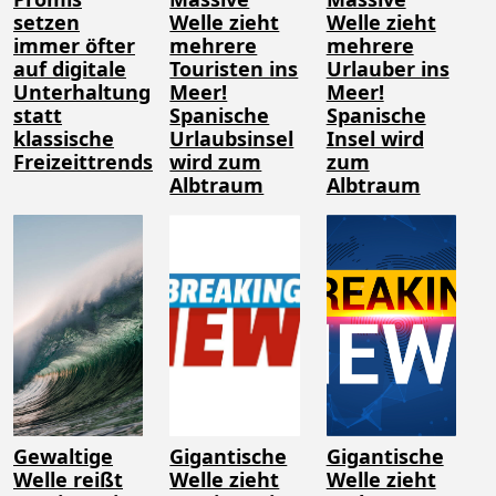
setzen
Welle zieht
Welle zieht
immer öfter
mehrere
mehrere
auf digitale
Touristen ins
Urlauber ins
Unterhaltung
Meer!
Meer!
statt
Spanische
Spanische
klassische
Urlaubsinsel
Insel wird
Freizeittrends
wird zum
zum
Albtraum
Albtraum
Gewaltige
Gigantische
Gigantische
Welle reißt
Welle zieht
Welle zieht