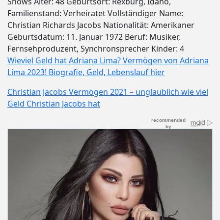
Shows Alter: 48 Geburtsort: Rexburg, Idaho,
Familienstand: Verheiratet Vollständiger Name:
Christian Richards Jacobs Nationalität: Amerikaner
Geburtsdatum: 11. Januar 1972 Beruf: Musiker,
Fernsehproduzent, Synchronsprecher Kinder: 4
Wieviel Geld hat Adriana Lima? Vermögen von Adriana
Lima 2023! Biografie, Geld, Lebenslauf hier
Christian Jacobs Vermögen 2021 – unglaublich wie viel
Geld Christian Jacobs hat