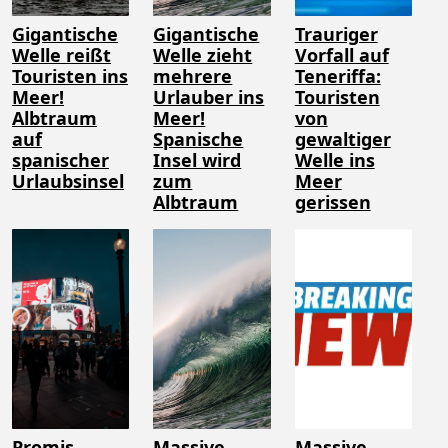
Gigantische
Gigantische
Trauriger
Welle reißt
Welle zieht
Vorfall auf
Touristen ins
mehrere
Teneriffa:
Meer!
Urlauber ins
Touristen
Albtraum
Meer!
von
auf
Spanische
gewaltiger
spanischer
Insel wird
Welle ins
Urlaubsinsel
zum
Meer
Albtraum
gerissen
Promis
Massive
Massive