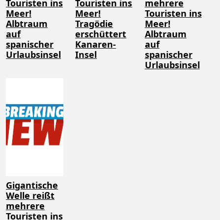
Touristen ins
Touristen ins
mehrere
Meer!
Meer!
Touristen ins
Albtraum
Tragödie
Meer!
auf
erschüttert
Albtraum
spanischer
Kanaren-
auf
Urlaubsinsel
Insel
spanischer
Urlaubsinsel
Gigantische
Welle reißt
mehrere
Touristen ins