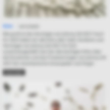
Simo
14/12/2023
Wie groß ist das Vermögen von Johnny Gill 2021? Auch
für 2023 haben wir alle Infos über Geld, Verdients und
Vermögen von Johnny Gill 2021 für Dich
zusammengestellt! Lies hier alle wichtigen Infos über
die Einnahmen und das Privatvermögen von Johnny Gill
2021.Der amerikanische Schauspieler und Singer-
READ MORE