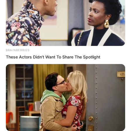
BRAINBERRIES
These Actors Didn't Want To Share The Spotlight
Simo
13/12/2023
Wie groß ist das Vermögen von Kevin Cronin 2021?
Auch für 2023 haben wir alle Infos über Geld, Verdients
und Vermögen von Kevin Cronin 2021 für Dich
zusammengestellt! Lies hier alle wichtigen Infos über
die Einnahmen und das Privatvermögen von Kevin
Cronin 2021.Kevin Cronin ist ein populärer Musiker
READ MORE