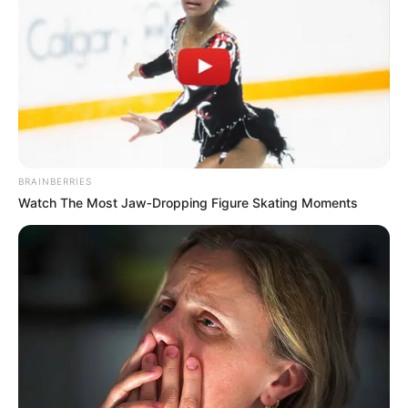
zusammengestellt! Lies hier alle wichtigen Infos über
die Einnahmen und das Privatvermögen von Cole
Hauser 2021.Cole Hauser ist ein amerikanischer
Fernseh
READ MORE
BRAINBERRIES
Watch The Most Jaw‑Dropping Figure Skating Moments