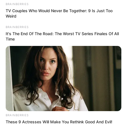
BRAINBERRIES
TV Couples Who Would Never Be Together: 9 Is Just Too
Weird
BRAINBERRIES
It's The End Of The Road: The Worst TV Series Finales Of All
Time
Simo
13/12/2023
Das arbeitgebernahe Institut der deutschen Wirtschaft
(IW) sieht Deutschland auch im kommenden Jahr in
einer Rezession. Das Bruttoinlandsprodukt (BIP) werde
BRAINBERRIES
2024 “um fast ein halbes Prozent” zurückgehen, heißt
These 9 Actresses Will Make You Rethink Good And Evil!