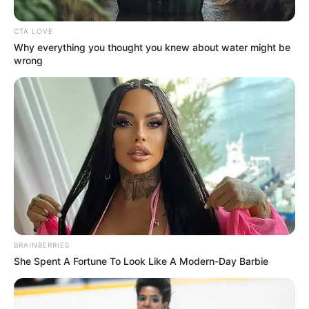
bekannt. Die 40-jährige US-Regisseurin, Schauspielerin
und Drehbuchautorin wird als Jury-Präsidentin auf de
CTA LOVE
Why everything you thought you knew about water might be
READ MORE
wrong
Simo
14/12/2023
BRAINBERRIES
She Spent A Fortune To Look Like A Modern-Day Barbie
Wie groß ist das Vermögen von Cole Hauser 2021? Auch
für 2023 haben wir alle Infos über Geld, Verdients und
Vermögen von Cole Hauser 2021 für Dich