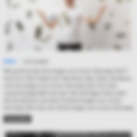
Simo
14/12/2023
Wie groß ist das Vermögen von Conor Kennedy 2021?
Auch für 2023 haben wir alle Infos über Geld, Verdients
und Vermögen von Conor Kennedy 2021 für Dich
zusammengestellt! Lies hier alle wichtigen Infos über
die Einnahmen und das Privatvermögen von Conor
Kennedy 2021.Der am 24.Vermögen von Conor Kennedy
READ MORE