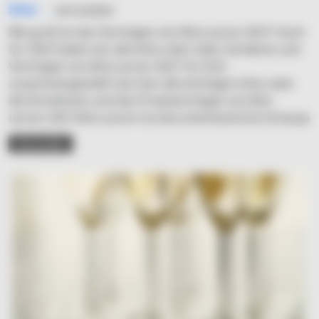
Simo
14/12/2023
Wie groß ist das Vermögen von Brie Larson 2021? Auch
für 2023 haben wir alle Infos über Geld, Verdients und
Vermögen von Brie Larson 2021 für Dich
zusammengestellt! Lies hier alle wichtigen Infos über
die Einnahmen und das Privatvermögen von Brie
Larson 2021.Brie Larson ist eine amerikanische Schausp
READ MORE