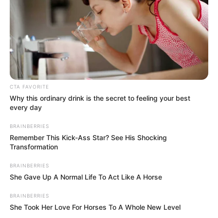
Simo
13/12/2023
Wie groß ist das Vermögen von Bridget Moynahan
2021? Auch für 2023 haben wir alle Infos über Geld,
Verdients und Vermögen von Bridget Moynahan 2021
für Dich zusammengestellt! Lies hier alle wichtigen
Infos über die Einnahmen und das Privatvermögen von
CTA FAVORITE
Bridget Moynahan 2021.Kathryn Bridget Mayonahan i
Why this ordinary drink is the secret to feeling your best
every day
READ MORE
BRAINBERRIES
Remember This Kick-Ass Star? See His Shocking
Transformation
BRAINBERRIES
She Gave Up A Normal Life To Act Like A Horse
BRAINBERRIES
She Took Her Love For Horses To A Whole New Level