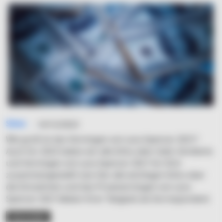
Simo
14/12/2023
Wie groß ist das Vermögen von Lara Spencer 2021?
Auch für 2023 haben wir alle Infos über Geld, Verdients
und Vermögen von Lara Spencer 2021 für Dich
zusammengestellt! Lies hier alle wichtigen Infos über
die Einnahmen und das Privatvermögen von Lara
Spencer 2021.Neben ihrer Tätigkeit als Korrespondent
READ MORE