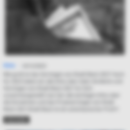
Simo
14/12/2023
Wie groß ist das Vermögen von Khalil Mack 2021? Auch
für 2023 haben wir alle Infos über Geld, Verdients und
Vermögen von Khalil Mack 2021 für Dich
zusammengestellt! Lies hier alle wichtigen Infos über
die Einnahmen und das Privatvermögen von Khalil
Mack 2021.Khalil Mack ist ein amerikanischer Profi-F
READ MORE