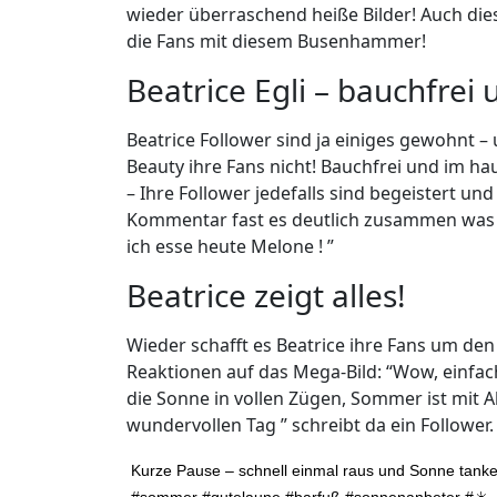
wieder überraschend heiße Bilder! Auch dies
die Fans mit diesem Busenhammer!
Beatrice Egli – bauchfrei 
Beatrice Follower sind ja einiges gewohnt –
Beauty ihre Fans nicht! Bauchfrei und im ha
– Ihre Follower jedefalls sind begeistert un
Kommentar fast es deutlich zusammen was 
ich esse heute Melone ! ”
Beatrice zeigt alles!
Wieder schafft es Beatrice ihre Fans um den 
Reaktionen auf das Mega-Bild: “Wow, einfach
die Sonne in vollen Zügen, Sommer ist mit A
wundervollen Tag ” schreibt da ein Follower.
Kurze Pause – schnell einmal raus und Sonne tank
#sommer #gutelaune #barfuß #sonnenanbeter #☀️