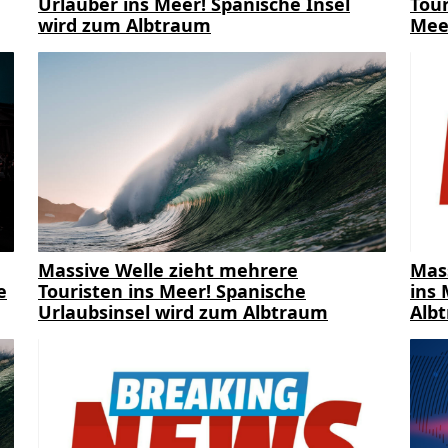
Urlauber ins Meer! Spanische Insel
Tour
wird zum Albtraum
Mee
Massive Welle zieht mehrere
Mas
e
Touristen ins Meer! Spanische
ins 
Urlaubsinsel wird zum Albtraum
Alb