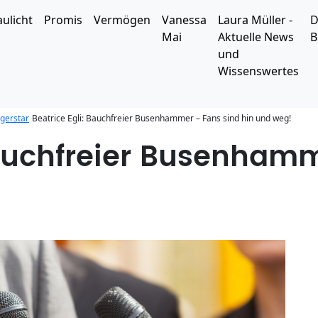
aulicht
Promis
Vermögen
Vanessa
Laura Müller -
D
Mai
Aktuelle News
B
und
Wissenswertes
agerstar
Beatrice Egli: Bauchfreier Busenhammer – Fans sind hin und weg!
Bauchfreier Busenham