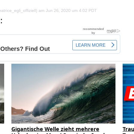
trice_egli_offiziell) am
Jun 26, 2020 um 4:02 PDT
:
Gigantische Welle zieht mehrere
Trau