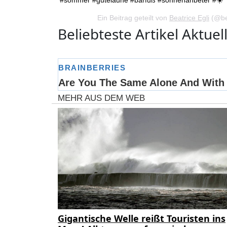
Ein Beitrag geteilt von
Beatrice Egli
(@bea
Beliebteste Artikel Aktuell
MEHR AUS DEM WEB
Gigantische Welle reißt Touristen ins