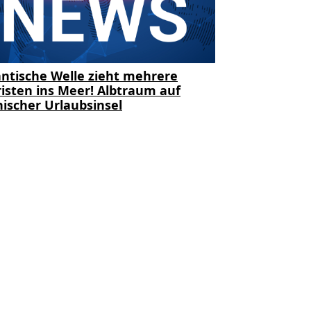
ntische Welle zieht mehrere
isten ins Meer! Albtraum auf
ischer Urlaubsinsel