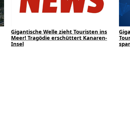
Gigantische Welle zieht Touristen ins
Giga
Meer! Tragödie erschüttert Kanaren-
Tour
Insel
span