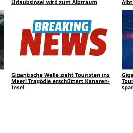
Urlaubsinsel wird zum Albtraum
Alb
Gigantische Welle zieht Touristen ins
Giga
Meer! Tragödie erschüttert Kanaren-
Tour
Insel
span