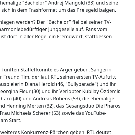
r ehemalige "Bachelor" Andrej Mangold (33) und seine
n sich in dem Trashformat um das Preisgeld balgen.
lagen werden? Der "Bachelor" fiel bei seiner TV-
harmoniebedürftiger Junggeselle auf. Fans vom
 dort in aller Regel ein Fremdwort, stattdessen
z
fünften Staffel könnte es Ärger geben: Sängerin
r Freund Tim, der laut RTL seinen ersten TV-Auftritt
auspielerin Diana Herold (46, "Bullyparade") und ihr
orgina Fleur (30) und ihr Verlobter Kubilay Özdemir.
Caro (40) und Andreas Robens (53), die ehemalige
und Henning Merten (32), das Gesangsduo Die Pharos
 Frau Michaela Scherer (53) sowie das YouTube-
 am Start.
 weiteres Konkurrenz-Pärchen geben. RTL deutet