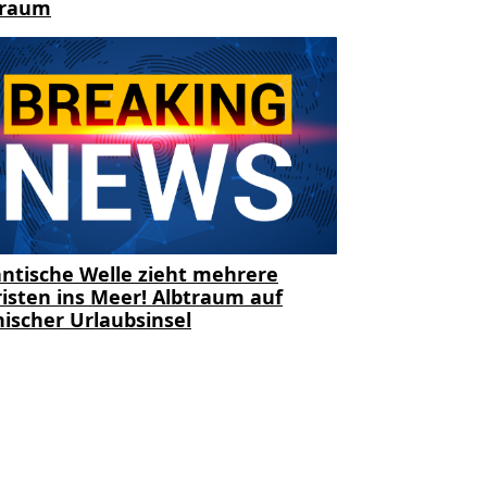
traum
ntische Welle zieht mehrere
isten ins Meer! Albtraum auf
ischer Urlaubsinsel