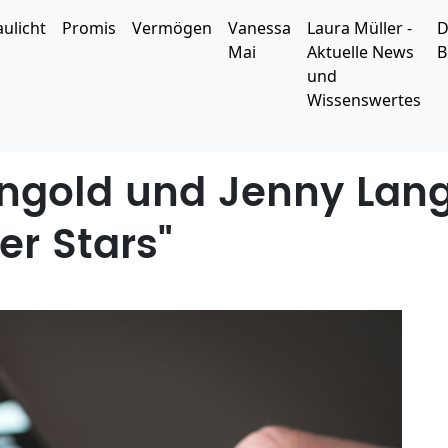
aulicht
Promis
Vermögen
Vanessa
Laura Müller -
D
Mai
Aktuelle News
B
und
Wissenswertes
ngold und Jenny Lang
r Stars"