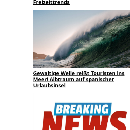
Freizeittrends
Gewaltige Welle reißt Touristen ins
Meer! Albtraum auf spanischer
Urlaubsinsel