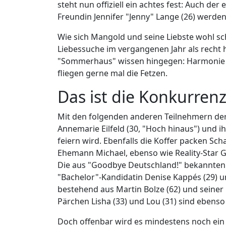
steht nun offiziell ein achtes fest: Auch de
Freundin Jennifer "Jenny" Lange (26) werde
Wie sich Mangold und seine Liebste wohl sch
Liebessuche im vergangenen Jahr als recht 
"Sommerhaus" wissen hingegen: Harmonie ist
fliegen gerne mal die Fetzen.
Das ist die Konkurren
Mit den folgenden anderen Teilnehmern der 
Annemarie Eilfeld (30, "Hoch hinaus") und ih
feiern wird. Ebenfalls die Koffer packen Sch
Ehemann Michael, ebenso wie Reality-Star Ge
Die aus "Goodbye Deutschland!" bekannten 
"Bachelor"-Kandidatin Denise Kappés (29) 
bestehend aus Martin Bolze (62) und seiner
Pärchen Lisha (33) und Lou (31) sind ebenso
Doch offenbar wird es mindestens noch ein