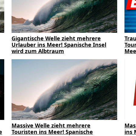
Gigantische Welle zieht mehrere
Trau
Urlauber ins Meer! Spanische Insel
Tour
wird zum Albtraum
Mee
Massive Welle zieht mehrere
Mas
e
Touristen ins Meer! Spanische
ins 