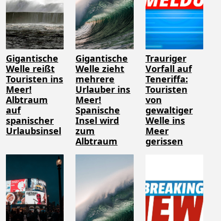
Gigantische
Gigantische
Trauriger
Welle reißt
Welle zieht
Vorfall auf
Touristen ins
mehrere
Teneriffa:
Meer!
Urlauber ins
Touristen
Albtraum
Meer!
von
auf
Spanische
gewaltiger
spanischer
Insel wird
Welle ins
Urlaubsinsel
zum
Meer
Albtraum
gerissen