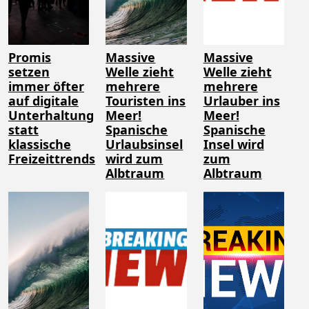
Promis
Massive
Massive
setzen
Welle zieht
Welle zieht
immer öfter
mehrere
mehrere
auf digitale
Touristen ins
Urlauber ins
Unterhaltung
Meer!
Meer!
statt
Spanische
Spanische
klassische
Urlaubsinsel
Insel wird
Freizeittrends
wird zum
zum
Albtraum
Albtraum