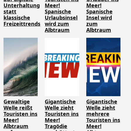
Unterhaltung
Meer!
Meer!
statt
Spanische
Spanische
klassische
Urlaubsinsel
Insel wird
Freizeittrends
wird zum
zum
Albtraum
Albtraum
Gewaltige
Gigantische
Gigantische
Welle reißt
Welle zieht
Welle zieht
Touristen ins
Touristen ins
mehrere
Meer!
Meer!
Touristen ins
Albtraum
Tragödie
Meer!