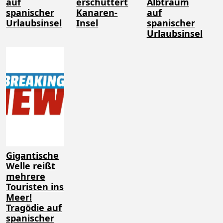
auf
erschüttert
Albtraum
spanischer
Kanaren-
auf
Urlaubsinsel
Insel
spanischer
Urlaubsinsel
Gigantische
Welle reißt
mehrere
Touristen ins
Meer!
Tragödie auf
spanischer