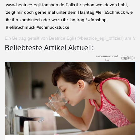
www.beatrice-egli-fanshop.de Falls ihr schon was davon habt,
zeigt mir doch gerne mal unter dem Hashtag #lelilaSchmuck wie
ihr ihn kombiniert oder wozu ihr ihn tragt! #fanshop
#lelilaSchmuck #schmuckstücke
Ein Beitrag geteilt von
Beatrice Egli
(@beatrice_egli_offiziell) am
Mai
Beliebteste Artikel Aktuell: