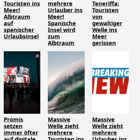
Touristen ins
mehrere
Teneriffa:
Meer!
Urlauber ins
Touristen
Albtraum
Meer!
von
auf
Spanische
gewaltiger
spanischer
Insel wird
Welle ins
Urlaubsinsel
zum
Meer
Albtraum
gerissen
Promis
Massive
Massive
setzen
Welle zieht
Welle zieht
immer öfter
mehrere
mehrere
auf digitale
Touristen ins
Urlauber ins