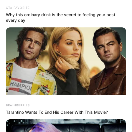
gesamten Teams sein Beileid aus. Der tragische
CTA FAVORITE
Verkehrsunfall hinterließ nicht nur auf der A24,
Why this ordinary drink is the secret to feeling your best
sondern auch im Herzen des Fußballteams eine tiefe
every day
Betroffenheit.
BRAINBERRIES
Tarantino Wants To End His Career With This Movie?