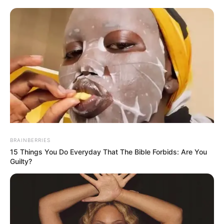
MEHR AUS DEM WEB
BRAINBERRIES
15 Things You Do Everyday That The Bible Forbids: Are You
Guilty?
Gigantische
Gigantische
Trauriger
Welle reißt
Welle zieht
Vorfall auf
Touristen ins
mehrere
Teneriffa:
Meer!
Urlauber ins
Touristen
Albtraum
Meer!
von