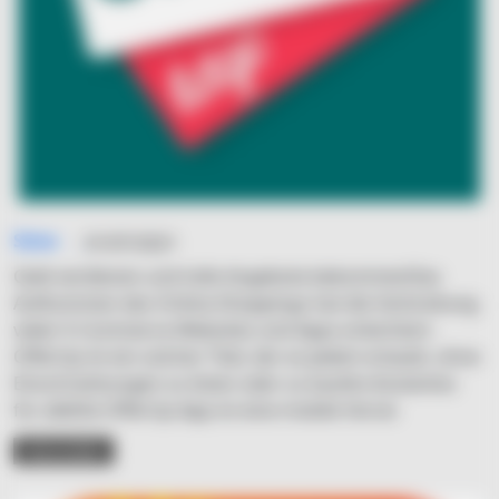
Simo
31/07/2021
Geld verdienen und tolle Angebote bekommenDas
Aufkommen des Online-Shoppings hat die Verbreitung
vieler E-Commerce-Websites und Apps erleichtert.
OfferUp ist ein solcher Titel, der es jedem erlaubt, ohne
Einschränkungen zu listen oder zu kaufen.Kostenlos
für alleDie OfferUp-App ist eine mobile Versio
READ MORE