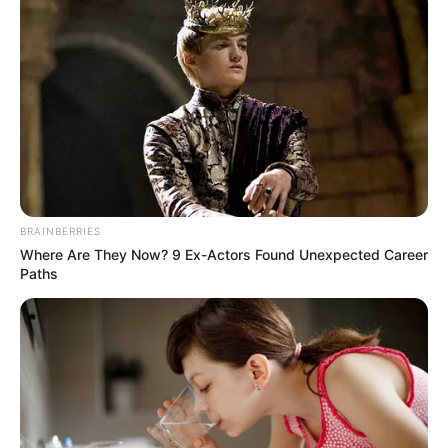
BRAINBERRIES
Where Are They Now? 9 Ex-Actors Found Unexpected Career
Paths
Simo
28/07/2021
Ein sicherer und einfacher Weg, online zu bezahlenSind
wir mal ehrlich, es ist schwer, nicht mit PayPal vertraut
zu sein, weil es eine Art Haushalts-App geworden ist. Es
ist seit einer beeindruckenden Zeit in der Branche und
diese App ist nur einer der Gründe, warum das so