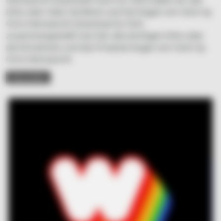
Hemsworth Download? Auch für 2023 haben wir alle
Infos über Geld, Verdients und Vermögen von Centr by
Chris Hemsworth Download für Dich
zusammengestellt! Lies hier alle wichtigen Infos über
die Einnahmen und das Privatvermögen von Centr by
Chris Hemsworth
READ MORE