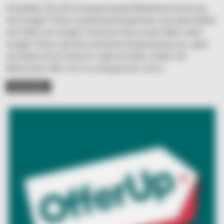
Genießen Sie eine entspannende Meditationssitzung
mit Insight Timer, kostenlosEntspannen und abschalten
mit Hilfe von Insight TimerAuf den ersten Blick sieht
Insight Timer wie eine einfache Anwendung aus, aber
sie bietet ihren Nutzern viele Vorteile, indem sie
Menschen hilft, sich zu entspannen und a
READ MORE