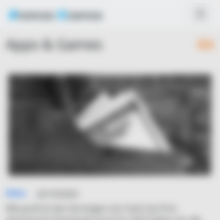
Apps & Games
RSS
Simo
25/10/2023
Wie groß ist das Vermögen von Centr by Chris