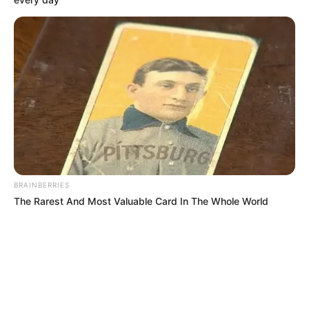
Simo
27/07/2021
Kostenloses Fantasy-SportspielDream11 ist eine APK-
App, mit der Sie eine Vielzahl von Fantasy-Sportspielen
kostenlos spielen können. Zu den Sportarten gehören
europäischer Fußball, Cricket, Baseball, Basketball,
Volleyball, Hockey, Kabaddi, Handball und NFL. Wenn
Sie spielen, haben Sie die Möglichkei
BRAINBERRIES
READ MORE
The Rarest And Most Valuable Card In The Whole World