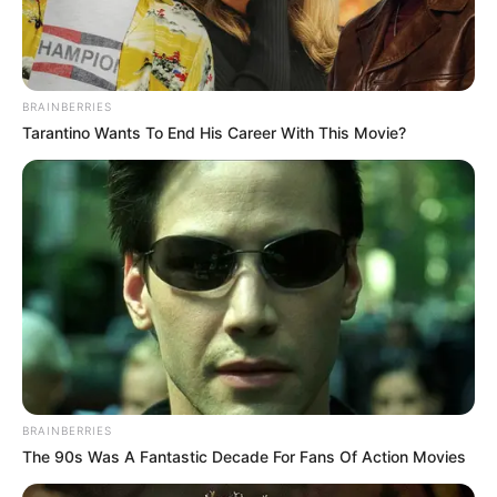
Simo
28/07/2021
BRAINBERRIES
24/7 mobile Liefer-AppDunzo bietet einen umfassenden
Tarantino Wants To End His Career With This Movie?
und sicheren Liefer- und Fahrradlift-Service innerhalb
der großen Städte in Indien. Die Liefer-App ist rund um
die Uhr verfügbar und zeichnet sich durch schnelle
Lieferzeiten aus. Das private Unternehmen wurde 2014
gegründet und erhielt 2017 intere
READ MORE
BRAINBERRIES
The 90s Was A Fantastic Decade For Fans Of Action Movies