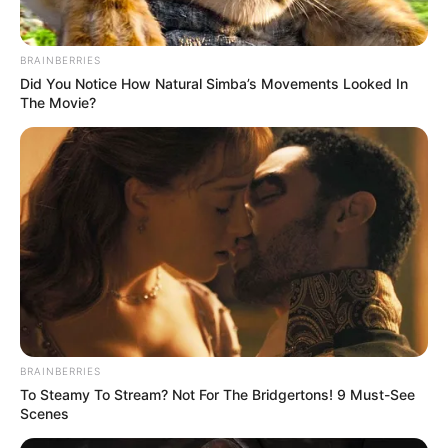
BRAINBERRIES
Did You Notice How Natural Simba’s Movements Looked In
The Movie?
Simo
28/07/2021
Kostenlose Live-Streaming-AppWie Weverse und
Choeaedol ist V Live eine kostenlose Live-Streaming-
App, mit der Prominente aus Südkorea Live-Videos
streamen und sich mit ihren Fans verbinden können.
BRAINBERRIES
To Steamy To Stream? Not For The Bridgertons! 9 Must-See
Fans können die App, die mehr Funktionen als
Scenes
Instagram bietet, herunterladen und
upgraden.Verbinden Sie