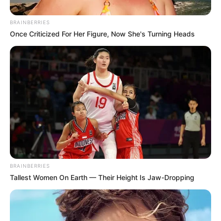
30/07/2021
Steigern Sie Ihr Fitness-SpielVeryFitPro ist die Begleit-
BRAINBERRIES
App zur ID-Linie der Smartwatches. Sie können in der
Once Criticized For Her Figure, Now She's Turning Heads
Anwendung sehen, wie viele Schritte Sie gemacht
haben und Ihre Herzfrequenz überwachen. Sie leitet
auch die Benachrichtigungen Ihres Telefons an die
Smartwatch weiter.Warte, das ist nicht ric
READ MORE
BRAINBERRIES
Tallest Women On Earth — Their Height Is Jaw-Dropping