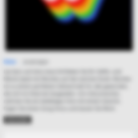
Simo
31/07/2021
Lip-Sync auf eine neue ArtHeben Sie Ihr Selfie- und
Meme-Spiel mit Wombo auf die nächste Stufe. Wombo
ist zu einem perfekten Zeitvertreib für alle geworden,
die sich im Internet langweilen. Um mitzumachen,
nehmen Sie ein beliebiges Foto mit einem Gesicht,
fügen Sie einen Song hinzu und lassen Sie Wom
READ MORE