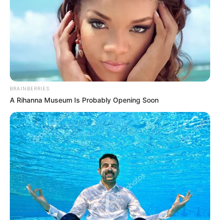
BRAINBERRIES
A Rihanna Museum Is Probably Opening Soon
Simo
29/07/2021
Kostenlose App zum Anschauen von CBS-
SendungenMit der kostenlosen CBS-App für Android
können Sie die neuesten Episoden all Ihrer
Lieblingssendungen von CBS ansehen, nachdem sie
ausgestrahlt wurden. Um jedoch Live-TV zu sehen und
die Anzahl der Werbeeinblendungen zu reduzieren,
benötigen Sie ein Abonn
READ MORE