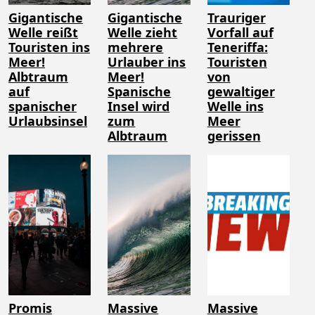
Gigantische
Gigantische
Trauriger
Welle reißt
Welle zieht
Vorfall auf
Touristen ins
mehrere
Teneriffa:
Meer!
Urlauber ins
Touristen
Albtraum
Meer!
von
auf
Spanische
gewaltiger
spanischer
Insel wird
Welle ins
Urlaubsinsel
zum
Meer
Albtraum
gerissen
Promis
Massive
Massive