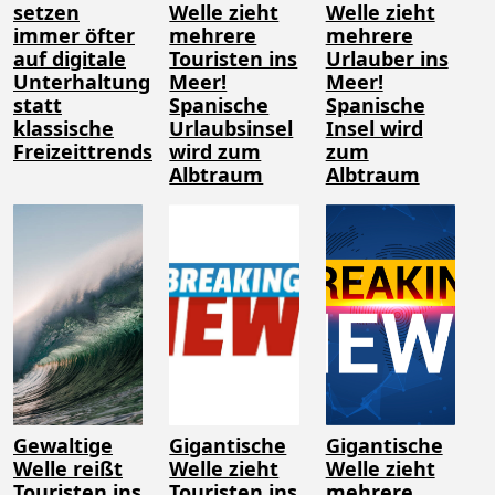
setzen
Welle zieht
Welle zieht
immer öfter
mehrere
mehrere
auf digitale
Touristen ins
Urlauber ins
Unterhaltung
Meer!
Meer!
statt
Spanische
Spanische
klassische
Urlaubsinsel
Insel wird
Freizeittrends
wird zum
zum
Albtraum
Albtraum
Gewaltige
Gigantische
Gigantische
Welle reißt
Welle zieht
Welle zieht
Touristen ins
Touristen ins
mehrere