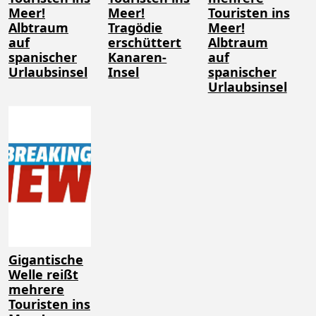
Meer!
Meer!
Touristen ins
Albtraum
Tragödie
Meer!
auf
erschüttert
Albtraum
spanischer
Kanaren-
auf
Urlaubsinsel
Insel
spanischer
Urlaubsinsel
Gigantische
Welle reißt
mehrere
Touristen ins