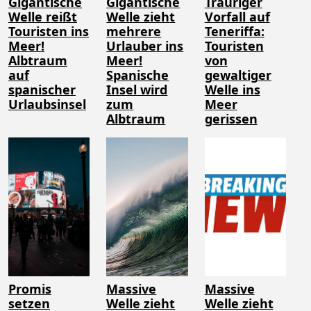
Gigantische
Gigantische
Trauriger
Welle reißt
Welle zieht
Vorfall auf
Touristen ins
mehrere
Teneriffa:
Meer!
Urlauber ins
Touristen
Albtraum
Meer!
von
auf
Spanische
gewaltiger
spanischer
Insel wird
Welle ins
Urlaubsinsel
zum
Meer
Albtraum
gerissen
Promis
Massive
Massive
setzen
Welle zieht
Welle zieht