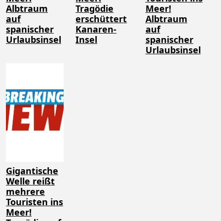
Albtraum
Tragödie
Meer!
auf
erschüttert
Albtraum
spanischer
Kanaren-
auf
Urlaubsinsel
Insel
spanischer
Urlaubsinsel
Gigantische
Welle reißt
mehrere
Touristen ins
Meer!