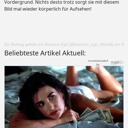
Vordergrund. Nichts desto trotz sorgt sie mit diesem
Bild mal wieder körperlich für Aufsehen!
Ein Beitrag geteilt von Beatrice Egli (@beatrice_egli_offiziell)
am
Nov
Beliebteste Artikel Aktuell: